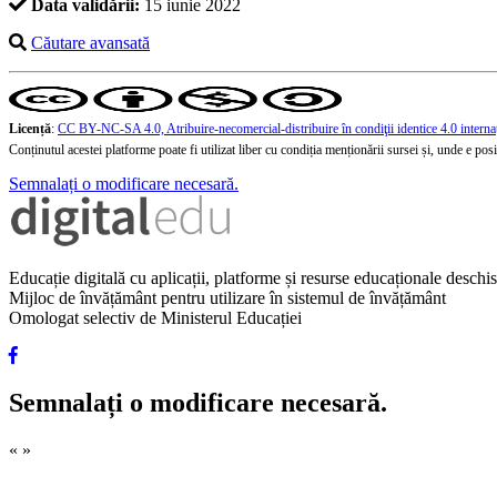
Data validării:
15 iunie 2022
Căutare avansată
Licență
:
CC BY-NC-SA 4.0, Atribuire-necomercial-distribuire în condiţii identice 4.0 interna
Conținutul acestei platforme poate fi utilizat liber cu condiția menționării sursei și, unde e posibi
Semnalați o modificare necesară.
Educație digitală cu aplicații, platforme și resurse educaționale desch
Mijloc de învățământ pentru utilizare în sistemul de învățământ
Omologat selectiv de Ministerul Educației
Semnalați o modificare necesară.
«
»