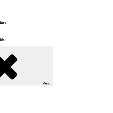
chise
chise
Meniu