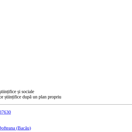
iințifice și sociale
or științifice după un plan propriu
087630
Dofteana (Bacău)