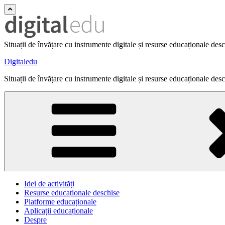
Situații de învățare cu instrumente digitale și resurse educaționale des
Digitaledu
Situații de învățare cu instrumente digitale și resurse educaționale des
Idei de activități
Resurse educaționale deschise
Platforme educaționale
Aplicații educaționale
Despre