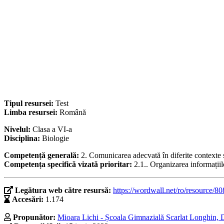
Tipul resursei:
Test
Limba resursei:
Română
Nivelul:
Clasa a VI-a
Disciplina:
Biologie
Competență generală:
2. Comunicarea adecvată în diferite contexte șt
Competența specifică vizată prioritar:
2.1.. Organizarea informațiil
Legătura web către resursă:
https://wordwall.net/ro/resource/8
Accesări:
1.174
Propunător:
Mioara Lichi - Școala Gimnazială Scarlat Longhin, 