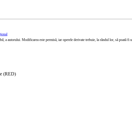
țional
l, a autorului. Modificarea este permisă, iar operele derivate trebuie, la rândul lor, să poată fi util
ise (RED)