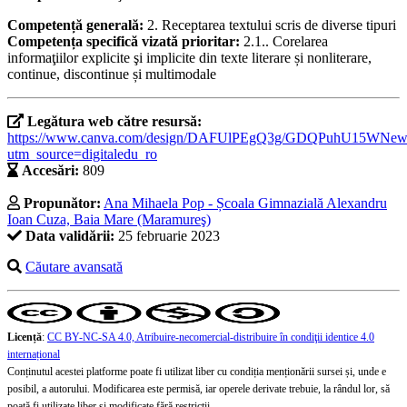
Competență generală:
2. Receptarea textului scris de diverse tipuri
Competența specifică vizată prioritar:
2.1.. Corelarea
informaţiilor explicite şi implicite din texte literare și nonliterare,
continue, discontinue și multimodale
Legătura web către resursă:
https://www.canva.com/design/DAFUlPEgQ3g/GDQPuhU15WN
utm_source=digitaledu_ro
Accesări:
809
Propunător:
Ana Mihaela Pop - Școala Gimnazială Alexandru
Ioan Cuza, Baia Mare (Maramureş)
Data validării:
25 februarie 2023
Căutare avansată
Licență
:
CC BY-NC-SA 4.0, Atribuire-necomercial-distribuire în condiţii identice 4.0
internațional
Conținutul acestei platforme poate fi utilizat liber cu condiția menționării sursei și, unde e
posibil, a autorului. Modificarea este permisă, iar operele derivate trebuie, la rândul lor, să
poată fi utilizate liber și modificate fără restricții.