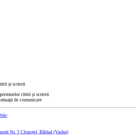
rii și scrierii
emiselor citirii și scrierii
 situaţii de comunicare
266/
git Nr. 5 Clopoțel, Bârlad (Vaslui)