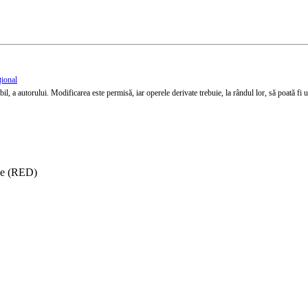
țional
l, a autorului. Modificarea este permisă, iar operele derivate trebuie, la rândul lor, să poată fi util
ise (RED)