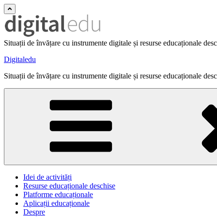
Situații de învățare cu instrumente digitale și resurse educaționale des
Digitaledu
Situații de învățare cu instrumente digitale și resurse educaționale des
Idei de activități
Resurse educaționale deschise
Platforme educaționale
Aplicații educaționale
Despre