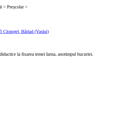
rii >
Preșcolar >
 Clopoțel, Bârlad (Vaslui)
 didactice la fixarea temei Iarna, anotimpul bucuriei.