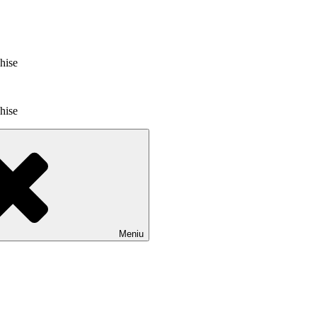
chise
chise
Meniu