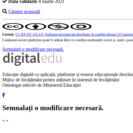
Data validării:
8 martie 2021
Căutare avansată
Licență
:
CC BY-NC-SA 4.0, Atribuire-necomercial-distribuire în condiţii identice 4.0 interna
Conținutul acestei platforme poate fi utilizat liber cu condiția menționării sursei și, unde e posibi
Semnalați o modificare necesară.
Educație digitală cu aplicații, platforme și resurse educaționale desch
Mijloc de învățământ pentru utilizare în sistemul de învățământ
Omologat selectiv de Ministerul Educației
Semnalați o modificare necesară.
«
»