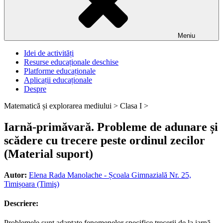
Meniu
Idei de activități
Resurse educaționale deschise
Platforme educaționale
Aplicații educaționale
Despre
Matematică și explorarea mediului >
Clasa I >
Iarnă-primăvară. Probleme de adunare și
scădere cu trecere peste ordinul zecilor
(Material suport)
Autor:
Elena Rada Manolache - Școala Gimnazială Nr. 25,
Timișoara (Timiş)
Descriere:
Problemele sunt adaptate fenomenelor specifice trecerii de la iarnă