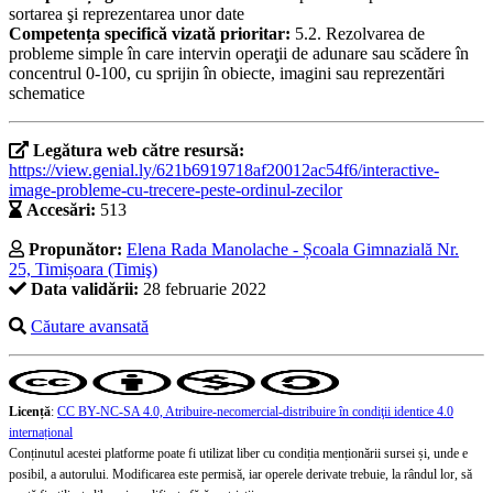
sortarea şi reprezentarea unor date
Competența specifică vizată prioritar:
5.2. Rezolvarea de
probleme simple în care intervin operaţii de adunare sau scădere în
concentrul 0-100, cu sprijin în obiecte, imagini sau reprezentări
schematice
Legătura web către resursă:
https://view.genial.ly/621b6919718af20012ac54f6/interactive-
image-probleme-cu-trecere-peste-ordinul-zecilor
Accesări:
513
Propunător:
Elena Rada Manolache - Școala Gimnazială Nr.
25, Timișoara (Timiş)
Data validării:
28 februarie 2022
Căutare avansată
Licență
:
CC BY-NC-SA 4.0, Atribuire-necomercial-distribuire în condiţii identice 4.0
internațional
Conținutul acestei platforme poate fi utilizat liber cu condiția menționării sursei și, unde e
posibil, a autorului. Modificarea este permisă, iar operele derivate trebuie, la rândul lor, să