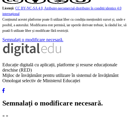
Licență
:
CC BY-NC-SA 4.0, Atribuire-necomercial-distribuire în condiţii identice 4.0
internațional
Conținutul acestei platforme poate fi utilizat liber cu condiția menționării sursei și, unde e
posibil, a autorului. Modificarea este permisă, iar operele derivate trebuie, la rândul lor, să
poată fi utilizate liber și modificate fără restricții.
Semnalați o modificare necesară.
Educație digitală cu aplicații, platforme și resurse educaționale
deschise (RED)
Mijloc de învățământ pentru utilizare în sistemul de învățământ
Omologat selectiv de Ministerul Educației
Semnalați o modificare necesară.
«
»