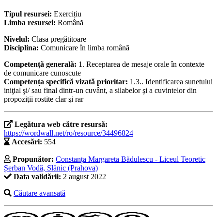
Tipul resursei:
Exercițiu
Limba resursei:
Română
Nivelul:
Clasa pregătitoare
Disciplina:
Comunicare în limba română
Competență generală:
1. Receptarea de mesaje orale în contexte
de comunicare cunoscute
Competența specifică vizată prioritar:
1.3.. Identificarea sunetului
iniţial şi/ sau final dintr-un cuvânt, a silabelor şi a cuvintelor din
propoziţii rostite clar şi rar
Legătura web către resursă:
https://wordwall.net/ro/resource/34496824
Accesări:
554
Propunător:
Constanța Margareta Bădulescu - Liceul Teoretic
Șerban Vodă, Slănic (Prahova)
Data validării:
2 august 2022
Căutare avansată