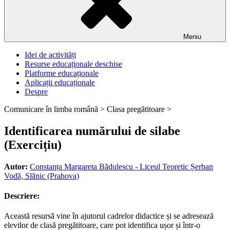
Meniu
Idei de activități
Resurse educaționale deschise
Platforme educaționale
Aplicații educaționale
Despre
Comunicare în limba română >
Clasa pregătitoare >
Identificarea numărului de silabe
(Exercițiu)
Autor:
Constanța Margareta Bădulescu - Liceul Teoretic Șerban
Vodă, Slănic (Prahova)
Descriere:
Această resursă vine în ajutorul cadrelor didactice și se adresează
elevilor de clasă pregătitoare, care pot identifica ușor și într-o