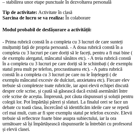
– stabilirea unor etape punctuale în dezvoltarea personală
Tip de activitate:
Activitate în clasă
Sarcina de lucru se va realiza:
În colaborare
Modul probabil de desfășurare a activității:
- Prima rubrică constă în a completa cu 3 lucruri de care sunteți
mulțumiți față de propria persoană. - A doua rubrică constă în a
completa cu 3 lucruri pe care doriți să le faceți, pentru a fi mai bine (
de exemplu alergatul, mâncatul sănătos etc). - A treia rubrică constă
în a completa cu 3 lucruri pe care doriți să le schimbați ( de exemplu
statul prea mult pe telefon, procrastinarea etc). - A patra rubrică
constă în a completa cu 3 lucruri pe care nu le înțelegeți ( de
exemplu mâncatul excesiv de dulciuri, anxietatea etc). Fiecare elev
trebuie să completeze toate rubricile, iar apoi elevii echipei discută
despre cele scrise, și caută să găsească dacă există asemănări între
cele scrise de aceștia. Împreună, pot căuta răspunsuri și soluții pentru
colegii lor. Pot împărtăși păreri și sfaturi. La finalul orei se face un
debate cu toată clasa, încercând să identificăm ideile care se repetă
cel mai mult, cum ar fi spre exemplu statul pe telefon excesiv. Elevii
trebuie să reflecteze foarte bine asupra subiectului, iar la ora
următoare să își împărtășească răspunsurile la întrebări cu profesorul
și elevii clasei.