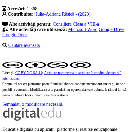
Accesări:
1.368
Contribuitor:
Iulia-Adriana Rășică - (2023)
Alte activități pentru:
Consiliere
Clasa a VIII-a
Alte activități care utilizează:
Microsoft Word
Google Drive
Google Docs
Căutare avansată
Licență
:
CC BY-NC-SA 4.0, Atribuire-necomercial-distribuire în condiţii identice 4.0
internațional
Conținutul acestei platforme poate fi utilizat liber cu condiția menționării sursei și, unde e
posibil, a autorului. Modificarea este permisă, iar operele derivate trebuie, la rândul lor, să
poată fi utilizate liber și modificate fără restricții.
Semnalați o modificare necesară.
Educație digitală cu aplicații, platforme și resurse educaționale