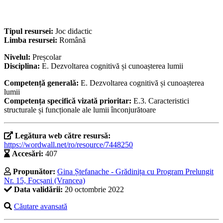
Tipul resursei:
Joc didactic
Limba resursei:
Română
Nivelul:
Preșcolar
Disciplina:
E. Dezvoltarea cognitivă și cunoașterea lumii
Competență generală:
E. Dezvoltarea cognitivă și cunoașterea
lumii
Competența specifică vizată prioritar:
E.3. Caracteristici
structurale și funcționale ale lumii înconjurătoare
Legătura web către resursă:
https://wordwall.net/ro/resource/7448250
Accesări:
407
Propunător:
Gina Ștefanache - Grădinița cu Program Prelungit
Nr. 15, Focșani (Vrancea)
Data validării:
20 octombrie 2022
Căutare avansată