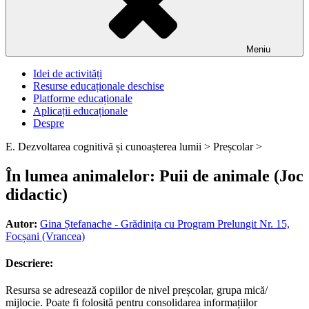
Meniu
Idei de activități
Resurse educaționale deschise
Platforme educaționale
Aplicații educaționale
Despre
E. Dezvoltarea cognitivă și cunoașterea lumii >
Preșcolar >
În lumea animalelor: Puii de animale (Joc
didactic)
Autor:
Gina Ștefanache - Grădinița cu Program Prelungit Nr. 15,
Focșani (Vrancea)
Descriere:
Resursa se adresează copiilor de nivel preșcolar, grupa mică/
mijlocie. Poate fi folosită pentru consolidarea informațiilor