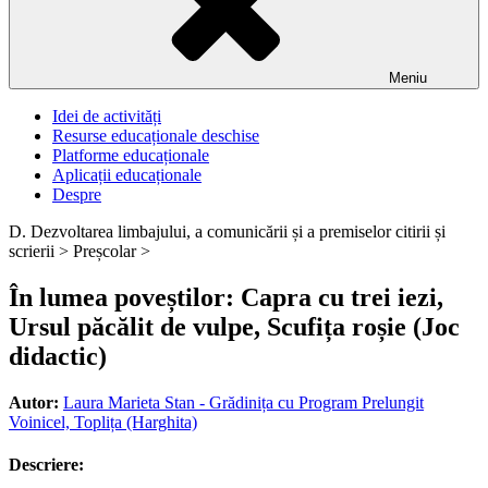
Meniu
Idei de activități
Resurse educaționale deschise
Platforme educaționale
Aplicații educaționale
Despre
D. Dezvoltarea limbajului, a comunicării și a premiselor citirii și
scrierii >
Preșcolar >
În lumea poveștilor: Capra cu trei iezi,
Ursul păcălit de vulpe, Scufița roșie (Joc
didactic)
Autor:
Laura Marieta Stan - Grădinița cu Program Prelungit
Voinicel, Toplița (Harghita)
Descriere: