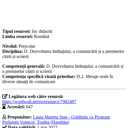
Tipul resursei:
Joc didactic
Limba resursei:
Română
Nivelul:
Preșcolar
Disciplina:
D. Dezvoltarea limbajului, a comunicării și a premiselor
citirii și scrierii
Competență generală:
D. Dezvoltarea limbajului, a comunicării și
a premiselor citirii și scrierii
Competența specifică vizată prioritar:
D.2. Mesaje orale în
diverse situaţii de comunicare
Legătura web către resursă:
https://wordwall.net/ro/resource/7982487
Accesări:
647
Propunător:
Laura Marieta Stan - Grădinița cu Program
Prelungit Voinicel, Toplița (Harghita)
Data validării:
1 mai 2022