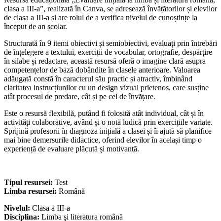
clasa a III-a”, realizată în Canva, se adresează învățătorilor și elevilor
de clasa a III-a și are rolul de a verifica nivelul de cunoștințe la
început de an școlar.
Structurată în 9 itemi obiectivi și semiobiectivi, evaluați prin întrebări
de înțelegere a textului, exerciții de vocabular, ortografie, despărțire
în silabe și redactare, această resursă oferă o imagine clară asupra
competențelor de bază dobândite în clasele anterioare. Valoarea
adăugată constă în caracterul său practic și atractiv, îmbinând
claritatea instrucțiunilor cu un design vizual prietenos, care susține
atât procesul de predare, cât și pe cel de învățare.
Este o resursă flexibilă, putând fi folosită atât individual, cât și în
activități colaborative, având și o notă ludică prin exercițiile variate.
Sprijină profesorii în diagnoza inițială a clasei și îi ajută să planifice
mai bine demersurile didactice, oferind elevilor în același timp o
experiență de evaluare plăcută și motivantă.
Tipul resursei:
Test
Limba resursei:
Română
Nivelul:
Clasa a III-a
Disciplina:
Limba şi literatura română