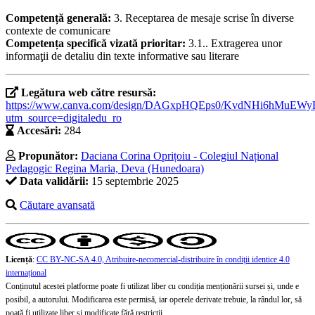
Competență generală:
3. Receptarea de mesaje scrise în diverse
contexte de comunicare
Competența specifică vizată prioritar:
3.1.. Extragerea unor
informaţii de detaliu din texte informative sau literare
Legătura web către resursă:
https://www.canva.com/design/DAGxpHQEps0/KvdNHi6hMuEW
utm_source=digitaledu_ro
Accesări:
284
Propunător:
Daciana Corina Oprițoiu - Colegiul Național
Pedagogic Regina Maria, Deva (Hunedoara)
Data validării:
15 septembrie 2025
Căutare avansată
Licență
:
CC BY-NC-SA 4.0, Atribuire-necomercial-distribuire în condiţii identice 4.0
internațional
Conținutul acestei platforme poate fi utilizat liber cu condiția menționării sursei și, unde e
posibil, a autorului. Modificarea este permisă, iar operele derivate trebuie, la rândul lor, să
poată fi utilizate liber și modificate fără restricții.