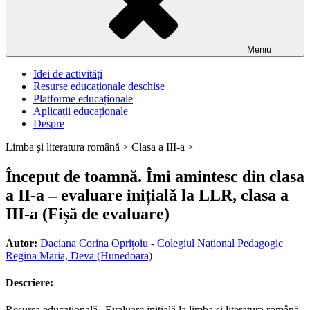
Meniu
Idei de activități
Resurse educaționale deschise
Platforme educaționale
Aplicații educaționale
Despre
Limba şi literatura română >
Clasa a III-a >
Început de toamnă. Îmi amintesc din clasa
a II-a – evaluare inițială la LLR, clasa a
III-a (Fișă de evaluare)
Autor:
Daciana Corina Oprițoiu - Colegiul Național Pedagogic
Regina Maria, Deva (Hunedoara)
Descriere:
Resursa educațională „Evaluare inițială la limba și literatura română,