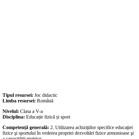
Tipul resursei:
Joc didactic
Limba resursei:
Română
Nivelul:
Clasa a V-a
Disciplina:
Educație fizică și sport
Competență generală:
2. Utilizarea achiziţiilor specifice educaţiei
fizice şi sportului în vederea propriei dezvoltări fizice armonioase şi
a capacităţii motrice