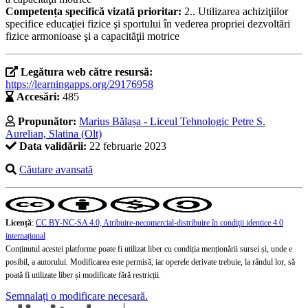
Competența specifică vizată prioritar:
2.. Utilizarea achiziţiilor
specifice educaţiei fizice şi sportului în vederea propriei dezvoltări
fizice armonioase şi a capacităţii motrice
Legătura web către resursă:
https://learningapps.org/29176958
Accesări:
485
Propunător:
Marius Bălașa - Liceul Tehnologic Petre S.
Aurelian, Slatina (Olt)
Data validării:
22 februarie 2023
Căutare avansată
Licență
:
CC BY-NC-SA 4.0, Atribuire-necomercial-distribuire în condiţii identice 4.0
internațional
Conținutul acestei platforme poate fi utilizat liber cu condiția menționării sursei și, unde e
posibil, a autorului. Modificarea este permisă, iar operele derivate trebuie, la rândul lor, să
poată fi utilizate liber și modificate fără restricții.
Semnalați o modificare necesară.