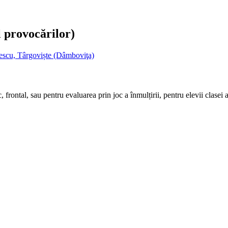
l provocărilor)
escu, Târgoviște (Dâmboviţa)
rontal, sau pentru evaluarea prin joc a înmulțirii, pentru elevii clasei a