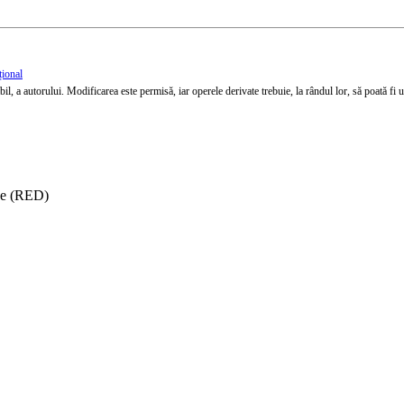
țional
l, a autorului. Modificarea este permisă, iar operele derivate trebuie, la rândul lor, să poată fi util
ise (RED)