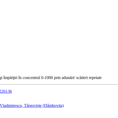
 şi împărţiri în concentrul 0-1000 prin adunări/ scăderi repetate
0226136
Vladimirescu, Târgoviște (Dâmboviţa)