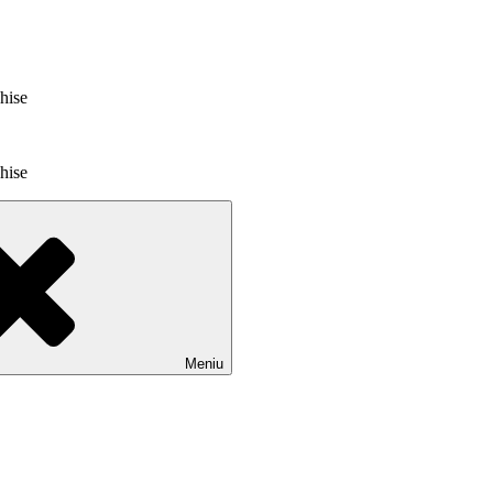
chise
chise
Meniu