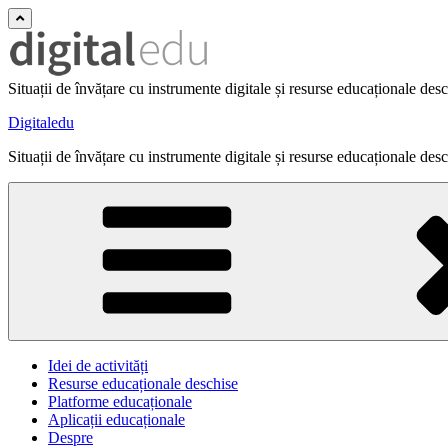
Situații de învățare cu instrumente digitale și resurse educaționale des
Digitaledu
Situații de învățare cu instrumente digitale și resurse educaționale des
Idei de activități
Resurse educaționale deschise
Platforme educaționale
Aplicații educaționale
Despre