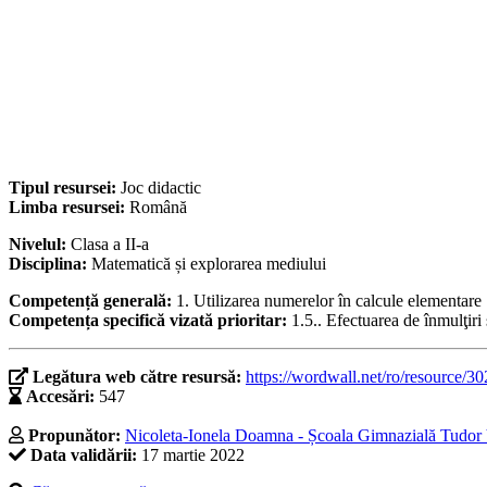
Tipul resursei:
Joc didactic
Limba resursei:
Română
Nivelul:
Clasa a II-a
Disciplina:
Matematică și explorarea mediului
Competență generală:
1. Utilizarea numerelor în calcule elementare
Competența specifică vizată prioritar:
1.5.. Efectuarea de înmulţiri
Legătura web către resursă:
https://wordwall.net/ro/resource/3
Accesări:
547
Propunător:
Nicoleta-Ionela Doamna - Școala Gimnazială Tudor 
Data validării:
17 martie 2022