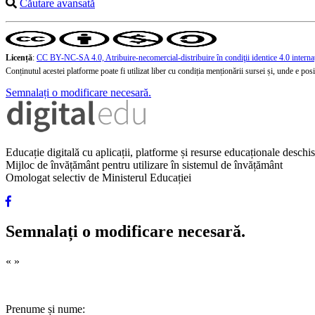
Căutare avansată
Licență
:
CC BY-NC-SA 4.0, Atribuire-necomercial-distribuire în condiţii identice 4.0 interna
Conținutul acestei platforme poate fi utilizat liber cu condiția menționării sursei și, unde e posibi
Semnalați o modificare necesară.
Educație digitală cu aplicații, platforme și resurse educaționale desch
Mijloc de învățământ pentru utilizare în sistemul de învățământ
Omologat selectiv de Ministerul Educației
Semnalați o modificare necesară.
«
»
Prenume și nume: