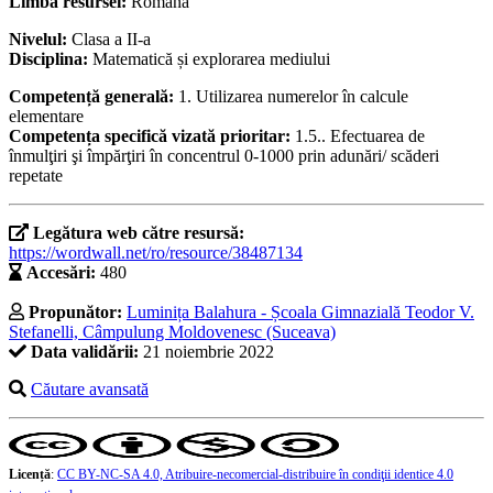
Limba resursei:
Română
Nivelul:
Clasa a II-a
Disciplina:
Matematică și explorarea mediului
Competență generală:
1. Utilizarea numerelor în calcule
elementare
Competența specifică vizată prioritar:
1.5.. Efectuarea de
înmulţiri şi împărţiri în concentrul 0-1000 prin adunări/ scăderi
repetate
Legătura web către resursă:
https://wordwall.net/ro/resource/38487134
Accesări:
480
Propunător:
Luminița Balahura - Școala Gimnazială Teodor V.
Stefanelli, Câmpulung Moldovenesc (Suceava)
Data validării:
21 noiembrie 2022
Căutare avansată
Licență
:
CC BY-NC-SA 4.0, Atribuire-necomercial-distribuire în condiţii identice 4.0