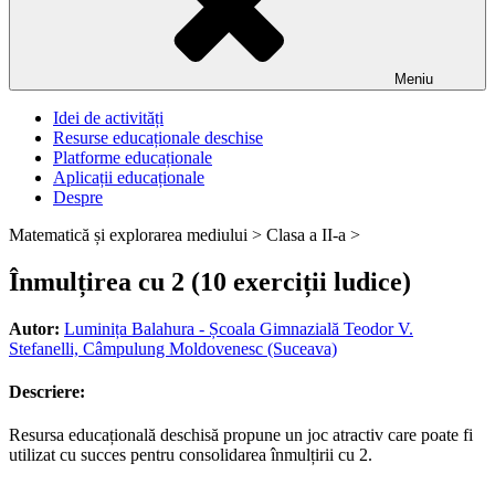
Meniu
Idei de activități
Resurse educaționale deschise
Platforme educaționale
Aplicații educaționale
Despre
Matematică și explorarea mediului >
Clasa a II-a >
Înmulțirea cu 2 (10 exerciții ludice)
Autor:
Luminița Balahura - Școala Gimnazială Teodor V.
Stefanelli, Câmpulung Moldovenesc (Suceava)
Descriere:
Resursa educațională deschisă propune un joc atractiv care poate fi
utilizat cu succes pentru consolidarea înmulțirii cu 2.