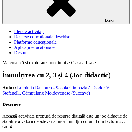
Meniu
Idei de activități
Resurse educaționale deschise
Platforme educaționale
Aplicații educaționale
Despre
Matematică și explorarea mediului >
Clasa a II-a >
Înmulțirea cu 2, 3 și 4 (Joc didactic)
Autor:
Luminița Balahura - Școala Gimnazială Teodor V.
Stefanelli, Câmpulung Moldovenesc (Suceava)
Descriere:
Această activitate propusă de resursa digitală este un joc didactic de
stabilire a valorii de adevăr a unor înmulțiri cu unul din factorii 2, 3
sau 4.