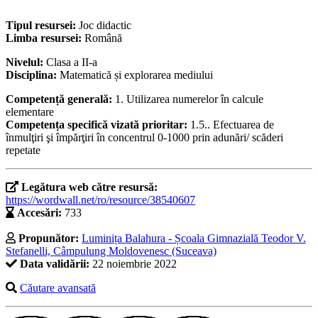
Tipul resursei:
Joc didactic
Limba resursei:
Română
Nivelul:
Clasa a II-a
Disciplina:
Matematică și explorarea mediului
Competență generală:
1. Utilizarea numerelor în calcule
elementare
Competența specifică vizată prioritar:
1.5.. Efectuarea de
înmulţiri şi împărţiri în concentrul 0-1000 prin adunări/ scăderi
repetate
Legătura web către resursă:
https://wordwall.net/ro/resource/38540607
Accesări:
733
Propunător:
Luminița Balahura - Școala Gimnazială Teodor V.
Stefanelli, Câmpulung Moldovenesc (Suceava)
Data validării:
22 noiembrie 2022
Căutare avansată