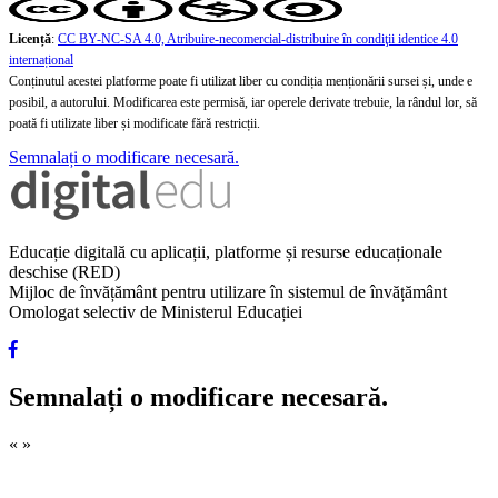
Licență
:
CC BY-NC-SA 4.0, Atribuire-necomercial-distribuire în condiţii identice 4.0
internațional
Conținutul acestei platforme poate fi utilizat liber cu condiția menționării sursei și, unde e
posibil, a autorului. Modificarea este permisă, iar operele derivate trebuie, la rândul lor, să
poată fi utilizate liber și modificate fără restricții.
Semnalați o modificare necesară.
Educație digitală cu aplicații, platforme și resurse educaționale
deschise (RED)
Mijloc de învățământ pentru utilizare în sistemul de învățământ
Omologat selectiv de Ministerul Educației
Semnalați o modificare necesară.
«
»