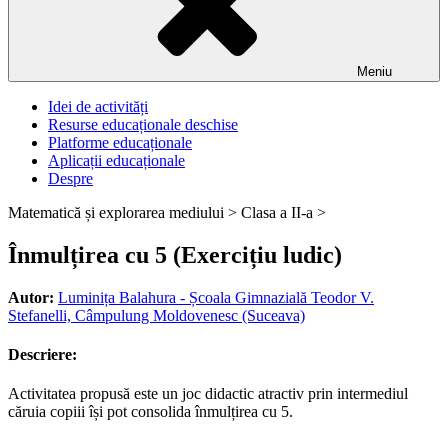
Meniu
Idei de activități
Resurse educaționale deschise
Platforme educaționale
Aplicații educaționale
Despre
Matematică și explorarea mediului >
Clasa a II-a >
Înmulțirea cu 5 (Exercițiu ludic)
Autor:
Luminița Balahura - Școala Gimnazială Teodor V.
Stefanelli, Câmpulung Moldovenesc (Suceava)
Descriere:
Activitatea propusă este un joc didactic atractiv prin intermediul
căruia copiii își pot consolida înmulțirea cu 5.