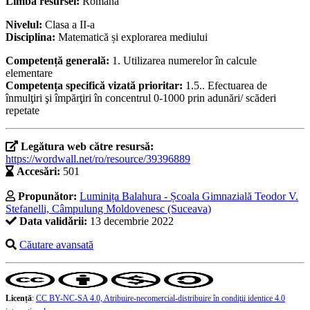
Limba resursei:
Română
Nivelul:
Clasa a II-a
Disciplina:
Matematică și explorarea mediului
Competență generală:
1. Utilizarea numerelor în calcule
elementare
Competența specifică vizată prioritar:
1.5.. Efectuarea de
înmulţiri şi împărţiri în concentrul 0-1000 prin adunări/ scăderi
repetate
Legătura web către resursă:
https://wordwall.net/ro/resource/39396889
Accesări:
501
Propunător:
Luminița Balahura - Școala Gimnazială Teodor V.
Stefanelli, Câmpulung Moldovenesc (Suceava)
Data validării:
13 decembrie 2022
Căutare avansată
Licență
:
CC BY-NC-SA 4.0, Atribuire-necomercial-distribuire în condiţii identice 4.0