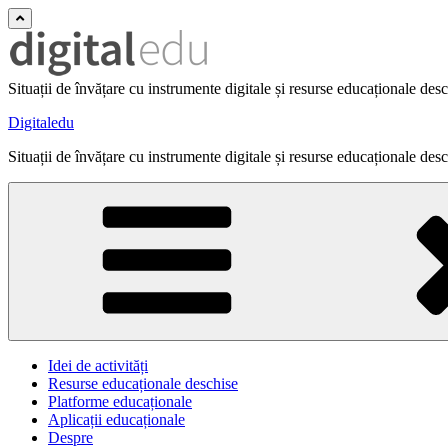
Situații de învățare cu instrumente digitale și resurse educaționale des
Digitaledu
Situații de învățare cu instrumente digitale și resurse educaționale des
Idei de activități
Resurse educaționale deschise
Platforme educaționale
Aplicații educaționale
Despre