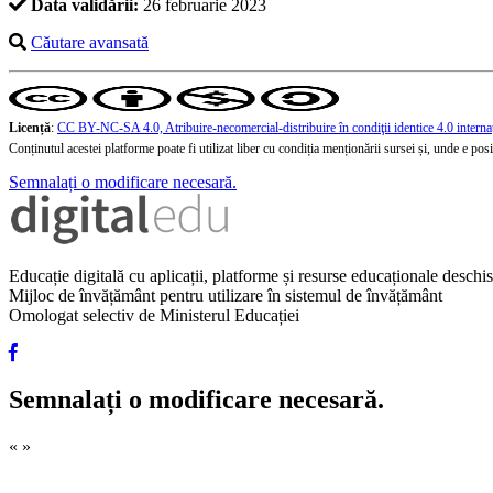
Data validării:
26 februarie 2023
Căutare avansată
Licență
:
CC BY-NC-SA 4.0, Atribuire-necomercial-distribuire în condiţii identice 4.0 interna
Conținutul acestei platforme poate fi utilizat liber cu condiția menționării sursei și, unde e posibi
Semnalați o modificare necesară.
Educație digitală cu aplicații, platforme și resurse educaționale desch
Mijloc de învățământ pentru utilizare în sistemul de învățământ
Omologat selectiv de Ministerul Educației
Semnalați o modificare necesară.
«
»