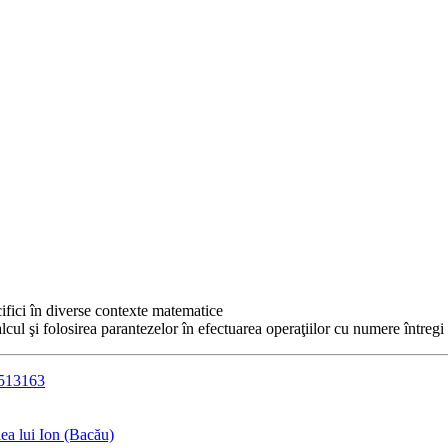
cifici în diverse contexte matematice
alcul şi folosirea parantezelor în efectuarea operaţiilor cu numere întregi
2513163
ea lui Ion (Bacău)