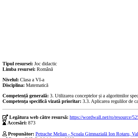
Tipul resursei:
Joc didactic
Limba resursei:
Română
Nivelul:
Clasa a VI-a
Disciplina:
Matematică
Competență generală:
3. Utilizarea conceptelor și a algoritmilor spe
Competența specifică vizată prioritar:
3.3. Aplicarea regulilor de c
Legătura web către resursă:
https://wordwall.net/ro/resource/5
Accesări:
873
Propunător:
Petrache Melian - Școala Gimnazială Ion Rotaru, Val