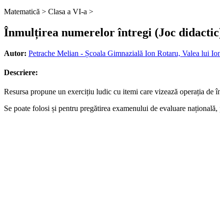
Matematică >
Clasa a VI-a >
Înmulțirea numerelor întregi (Joc didactic
Autor:
Petrache Melian - Școala Gimnazială Ion Rotaru, Valea lui Io
Descriere:
Resursa propune un exercițiu ludic cu itemi care vizează operația de înm
Se poate folosi și pentru pregătirea examenului de evaluare națională, 