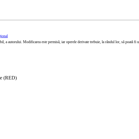
țional
l, a autorului. Modificarea este permisă, iar operele derivate trebuie, la rândul lor, să poată fi util
ise (RED)