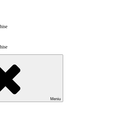
chise
chise
Meniu