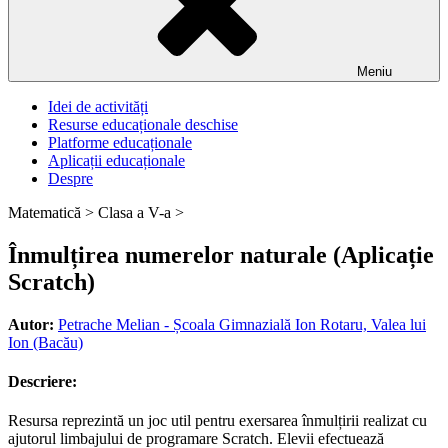
Meniu
Idei de activități
Resurse educaționale deschise
Platforme educaționale
Aplicații educaționale
Despre
Matematică >
Clasa a V-a >
Înmulțirea numerelor naturale (Aplicație
Scratch)
Autor:
Petrache Melian - Școala Gimnazială Ion Rotaru, Valea lui
Ion (Bacău)
Descriere:
Resursa reprezintă un joc util pentru exersarea înmulțirii realizat cu
ajutorul limbajului de programare Scratch. Elevii efectuează