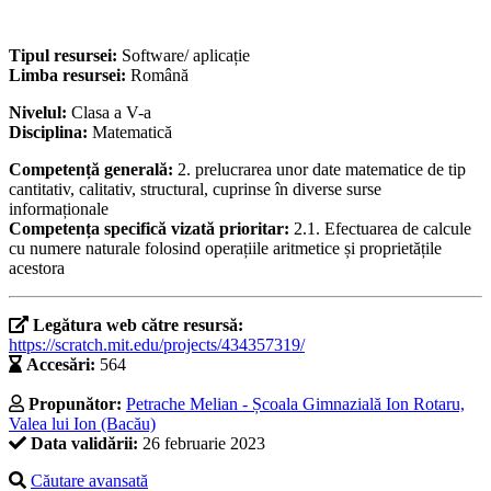
Tipul resursei:
Software/ aplicație
Limba resursei:
Română
Nivelul:
Clasa a V-a
Disciplina:
Matematică
Competență generală:
2. prelucrarea unor date matematice de tip
cantitativ, calitativ, structural, cuprinse în diverse surse
informaționale
Competența specifică vizată prioritar:
2.1. Efectuarea de calcule
cu numere naturale folosind operațiile aritmetice și proprietățile
acestora
Legătura web către resursă:
https://scratch.mit.edu/projects/434357319/
Accesări:
564
Propunător:
Petrache Melian - Școala Gimnazială Ion Rotaru,
Valea lui Ion (Bacău)
Data validării:
26 februarie 2023
Căutare avansată