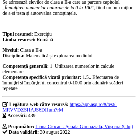
Se adresează elevilor de clasa a II-a care au parcurs capitolul
„
Înmulțirea numerelor naturale de la 0 la 100
”, fiind un bun mijloc
de a-și testa și autoevalua cunoștințele.
Tipul resursei:
Exercițiu
Limba resursei:
Română
Nivelul:
Clasa a II-a
Disciplina:
Matematică și explorarea mediului
Competență generală:
1. Utilizarea numerelor în calcule
elementare
Competența specifică vizată prioritar:
1.5.. Efectuarea de
înmulţiri şi împărţiri în concentrul 0-1000 prin adunări/ scăderi
repetate
Legătura web către resursă:
https://app.asq.ro/#/test/-
MRVVDZSHAJS6DHum7rM
Accesări:
439
Propunător:
Liana Ciocan - Școala Gimnazială, Viișoara (Cluj)
Data validării:
30 august 2022