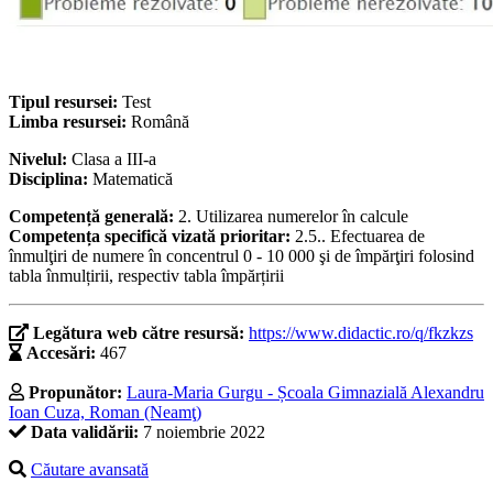
Tipul resursei:
Test
Limba resursei:
Română
Nivelul:
Clasa a III-a
Disciplina:
Matematică
Competență generală:
2. Utilizarea numerelor în calcule
Competența specifică vizată prioritar:
2.5.. Efectuarea de
înmulţiri de numere în concentrul 0 - 10 000 şi de împărţiri folosind
tabla înmulțirii, respectiv tabla împărțirii
Legătura web către resursă:
https://www.didactic.ro/q/fkzkzs
Accesări:
467
Propunător:
Laura-Maria Gurgu - Școala Gimnazială Alexandru
Ioan Cuza, Roman (Neamţ)
Data validării:
7 noiembrie 2022
Căutare avansată