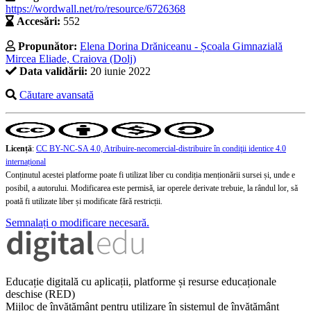
https://wordwall.net/ro/resource/6726368
Accesări:
552
Propunător:
Elena Dorina Drăniceanu - Școala Gimnazială
Mircea Eliade, Craiova (Dolj)
Data validării:
20 iunie 2022
Căutare avansată
Licență
:
CC BY-NC-SA 4.0, Atribuire-necomercial-distribuire în condiţii identice 4.0
internațional
Conținutul acestei platforme poate fi utilizat liber cu condiția menționării sursei și, unde e
posibil, a autorului. Modificarea este permisă, iar operele derivate trebuie, la rândul lor, să
poată fi utilizate liber și modificate fără restricții.
Semnalați o modificare necesară.
Educație digitală cu aplicații, platforme și resurse educaționale
deschise (RED)
Mijloc de învățământ pentru utilizare în sistemul de învățământ