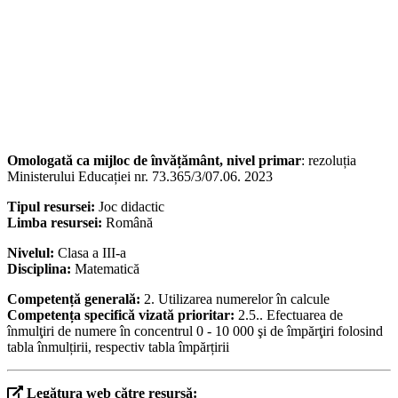
Omologată ca mijloc de învățământ, nivel primar
: rezoluția
Ministerului Educației nr. 73.365/3/07.06. 2023
Tipul resursei:
Joc didactic
Limba resursei:
Română
Nivelul:
Clasa a III-a
Disciplina:
Matematică
Competență generală:
2. Utilizarea numerelor în calcule
Competența specifică vizată prioritar:
2.5.. Efectuarea de
înmulţiri de numere în concentrul 0 - 10 000 şi de împărţiri folosind
tabla înmulțirii, respectiv tabla împărțirii
Legătura web către resursă: