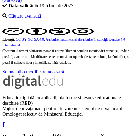
(Suceava)
Data validării:
19 februarie 2023
Căutare avansată
Licență
:
CC BY-NC-SA 4.0, Atribuire-necomercial-distribuire în condiţii identice 4.0
internațional
Conținutul acestei platforme poate fi utilizat liber cu condiția menționării sursei și, unde e
posibil, a autorului. Modificarea este permisă, iar operele derivate trebuie, la rândul lor, să
poată fi utilizate liber și modificate fără restricții.
Semnalați o modificare necesară.
Educație digitală cu aplicații, platforme și resurse educaționale
deschise (RED)
Mijloc de învățământ pentru utilizare în sistemul de învățământ
Omologat selectiv de Ministerul Educației