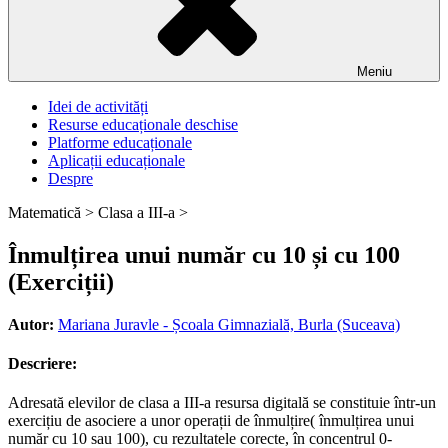
Meniu
Idei de activități
Resurse educaționale deschise
Platforme educaționale
Aplicații educaționale
Despre
Matematică >
Clasa a III-a >
Înmulțirea unui număr cu 10 și cu 100
(Exerciții)
Autor:
Mariana Juravle - Școala Gimnazială, Burla (Suceava)
Descriere:
Adresată elevilor de clasa a III-a resursa digitală se constituie într-un
exercițiu de asociere a unor operații de înmulțire( înmulțirea unui
număr cu 10 sau 100), cu rezultatele corecte, în concentrul 0-