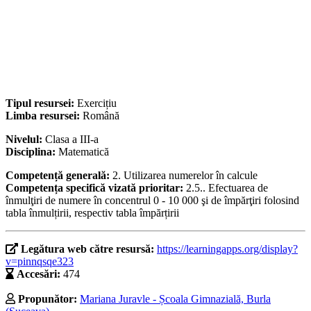
Tipul resursei:
Exercițiu
Limba resursei:
Română
Nivelul:
Clasa a III-a
Disciplina:
Matematică
Competență generală:
2. Utilizarea numerelor în calcule
Competența specifică vizată prioritar:
2.5.. Efectuarea de
înmulţiri de numere în concentrul 0 - 10 000 şi de împărţiri folosind
tabla înmulțirii, respectiv tabla împărțirii
Legătura web către resursă:
https://learningapps.org/display?
v=pinnqsqe323
Accesări:
474
Propunător:
Mariana Juravle - Școala Gimnazială, Burla