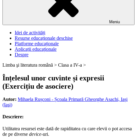
Meniu
Idei de activități
Resurse educaționale deschise
Platforme educaționale
Aplicații educaționale
Despre
Limba şi literatura română >
Clasa a IV-a >
Înțelesul unor cuvinte și expresii
(Exercițiu de asociere)
Autor:
Mihaela Rușconi - Școala Primară Gheorghe Asachi, Iași
(Iaşi)
Descriere:
Utilitatea resursei este dată de rapiditatea cu care elevii o pot accesa
de pe diverse
device
-uri.