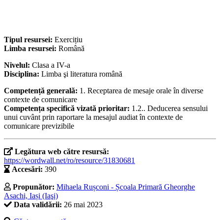
Tipul resursei:
Exercițiu
Limba resursei:
Română
Nivelul:
Clasa a IV-a
Disciplina:
Limba şi literatura română
Competență generală:
1. Receptarea de mesaje orale în diverse
contexte de comunicare
Competența specifică vizată prioritar:
1.2.. Deducerea sensului
unui cuvânt prin raportare la mesajul audiat în contexte de
comunicare previzibile
Legătura web către resursă:
https://wordwall.net/ro/resource/31830681
Accesări:
390
Propunător:
Mihaela Rușconi - Școala Primară Gheorghe
Asachi, Iași (Iaşi)
Data validării:
26 mai 2023