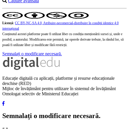
Căutare avansată
Licență
:
CC BY-NC-SA 4.0, Atribuire-necomercial-distribuire în condiţii identice 4.0
internațional
Conținutul acestei platforme poate fi utilizat liber cu condiția menționării sursei și, unde e
posibil, a autorului. Modificarea este permisă, iar operele derivate trebuie, la rândul lor, să
poată fi utilizate liber și modificate fără restricții.
Semnalați o modificare necesară.
Educație digitală cu aplicații, platforme și resurse educaționale
deschise (RED)
Mijloc de învățământ pentru utilizare în sistemul de învățământ
Omologat selectiv de Ministerul Educației
Semnalați o modificare necesară.
«
»