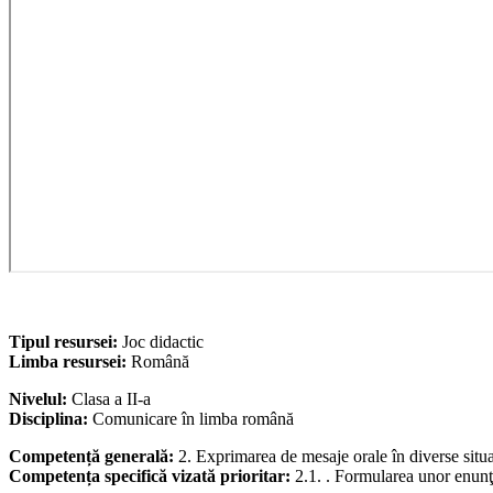
Tipul resursei:
Joc didactic
Limba resursei:
Română
Nivelul:
Clasa a II-a
Disciplina:
Comunicare în limba română
Competență generală:
2. Exprimarea de mesaje orale în diverse situ
Competența specifică vizată prioritar:
2.1. . Formularea unor enunţu