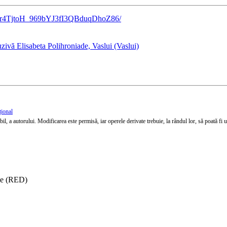
/1wfir4TjtoH_969bYJ3fI3QBduqDhoZ86/
zivă Elisabeta Polihroniade, Vaslui (Vaslui)
țional
l, a autorului. Modificarea este permisă, iar operele derivate trebuie, la rândul lor, să poată fi util
ise (RED)