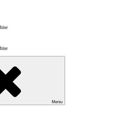
chise
chise
Meniu