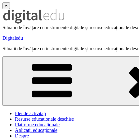
Situații de învățare cu instrumente digitale și resurse educaționale des
Digitaledu
Situații de învățare cu instrumente digitale și resurse educaționale des
Idei de activități
Resurse educaționale deschise
Platforme educaționale
Aplicații educaționale
Despre