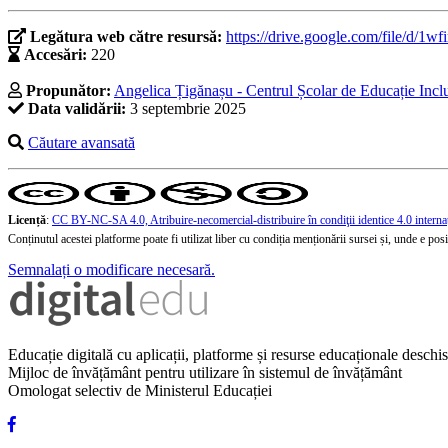
Legătura web către resursă:
https://drive.google.com/file/d
Accesări:
220
Propunător:
Angelica Țigănașu - Centrul Școlar de Educație Inclu
Data validării:
3 septembrie 2025
Căutare avansată
Licență
:
CC BY-NC-SA 4.0, Atribuire-necomercial-distribuire în condiţii identice 4.0 interna
Conținutul acestei platforme poate fi utilizat liber cu condiția menționării sursei și, unde e posibi
Semnalați o modificare necesară.
Educație digitală cu aplicații, platforme și resurse educaționale desch
Mijloc de învățământ pentru utilizare în sistemul de învățământ
Omologat selectiv de Ministerul Educației