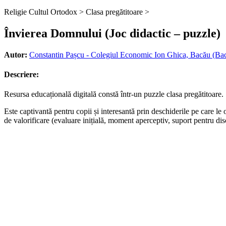
Religie Cultul Ortodox >
Clasa pregătitoare >
Învierea Domnului (Joc didactic – puzzle)
Autor:
Constantin Pașcu - Colegiul Economic Ion Ghica, Bacău (Ba
Descriere:
Resursa educațională digitală constă într-un puzzle clasa pregătitoare.
Este captivantă pentru copii și interesantă prin deschiderile pe care le
de valorificare (evaluare inițială, moment aperceptiv, suport pentru disc