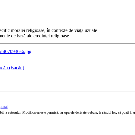
fic moralei religioase, în contexte de viaţă uzuale
ente de bază ale credinţei religioase
75f4670936a6.jpg
acău (Bacău)
țional
l, a autorului. Modificarea este permisă, iar operele derivate trebuie, la rândul lor, să poată fi util