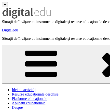
Situații de învățare cu instrumente digitale și resurse educaționale des
Digitaledu
Situații de învățare cu instrumente digitale și resurse educaționale des
Idei de activități
Resurse educaționale deschise
Platforme educaționale
Aplicații educaționale
Despre