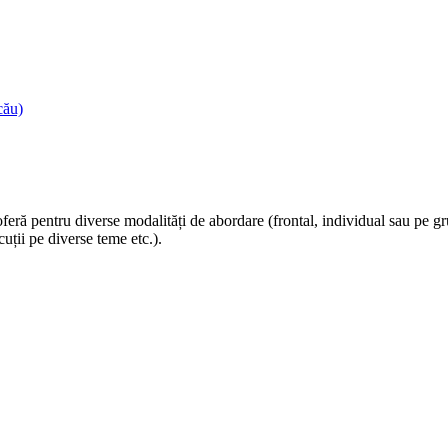
cău)
 oferă pentru diverse modalități de abordare (frontal, individual sau pe g
uții pe diverse teme etc.).