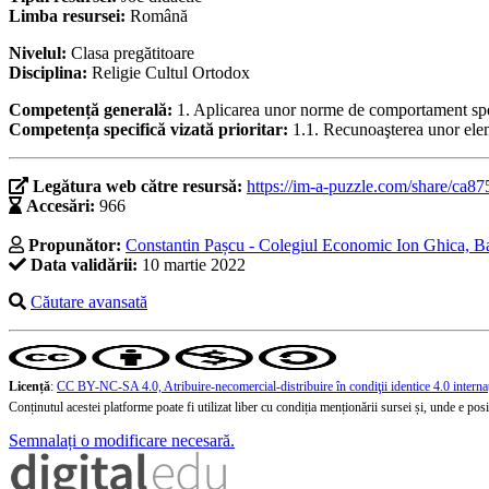
Limba resursei:
Română
Nivelul:
Clasa pregătitoare
Disciplina:
Religie Cultul Ortodox
Competență generală:
1. Aplicarea unor norme de comportament speci
Competența specifică vizată prioritar:
1.1. Recunoaşterea unor elem
Legătura web către resursă:
https://im-a-puzzle.com/share/ca8
Accesări:
966
Propunător:
Constantin Pașcu - Colegiul Economic Ion Ghica, B
Data validării:
10 martie 2022
Căutare avansată
Licență
:
CC BY-NC-SA 4.0, Atribuire-necomercial-distribuire în condiţii identice 4.0 interna
Conținutul acestei platforme poate fi utilizat liber cu condiția menționării sursei și, unde e posibi
Semnalați o modificare necesară.