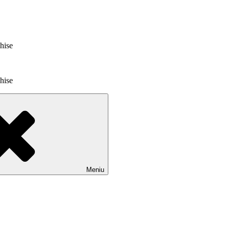
chise
chise
Meniu