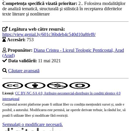
Competența specifică vizată prioritar:
2.. Folosirea modalităţilor
de analiză tematică, structurală şi stilistică în receptarea diferitelor
texte literare şi nonliterare
Legătura web către resursă:
https://view.genial.ly/601c36bdeb4c540d10a8fef8/
Accesări:
753
Propunător:
Diana Cristea - Liceul Teologic Penticostal, Arad
(Arad)
Data validării:
11 mai 2021
Căutare avansată
Licență
:
CC BY-NC-SA 4.0, Atribuire-necomercial-distribuire în condiţii identice 4.0
internațional
Conținutul acestei platforme poate fi utilizat liber cu condiția menționării sursei și, unde e
posibil, a autorului. Modificarea este permisă, iar operele derivate trebuie, la rândul lor, să
poată fi utilizate liber și modificate fără restricții.
Semnalați o modificare necesară.