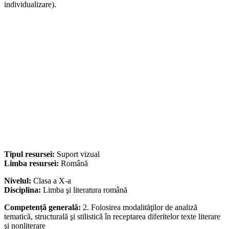
individualizare).
Tipul resursei:
Suport vizual
Limba resursei:
Română
Nivelul:
Clasa a X-a
Disciplina:
Limba şi literatura română
Competență generală:
2. Folosirea modalităţilor de analiză
tematică, structurală şi stilistică în receptarea diferitelor texte literare
şi nonliterare