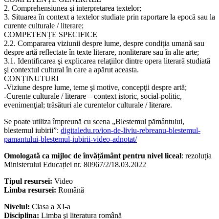
2. Comprehensiunea şi interpretarea textelor;
3. Situarea în context a textelor studiate prin raportare la epocă sau la
curente culturale / literare;
COMPETENȚE SPECIFICE
2.2. Compararea viziunii despre lume, despre condiţia umană sau
despre artă reflectate în texte literare, nonliterare sau în alte arte;
3.1. Identificarea şi explicarea relaţiilor dintre opera literară studiată
şi contextul cultural în care a apărut aceasta.
CONȚINUTURI
-Viziune despre lume, teme şi motive, concepţii despre artă;
-Curente culturale / literare – context istoric, social-politic,
evenimenţial; trăsături ale curentelor culturale / literare.
Se poate utiliza împreună cu scena „Blestemul pământului,
blestemul iubirii”:
digitaledu.ro/ion-de-liviu-rebreanu-blestemul-
pamantului-blestemul-iubirii-video-adnotat/
Omologată ca mijloc de învățământ pentru nivel liceal
: rezoluția
Ministerului Educației nr. 80967/2/18.03.2022
Tipul resursei:
Video
Limba resursei:
Română
Nivelul:
Clasa a XI-a
Disciplina:
Limba şi literatura română