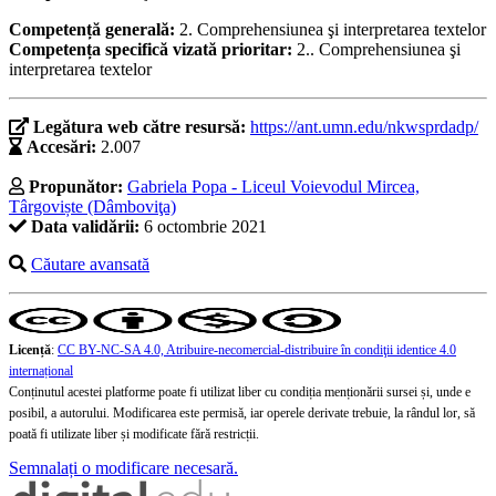
Competență generală:
2. Comprehensiunea şi interpretarea textelor
Competența specifică vizată prioritar:
2.. Comprehensiunea şi
interpretarea textelor
Legătura web către resursă:
https://ant.umn.edu/nkwsprdadp/
Accesări:
2.007
Propunător:
Gabriela Popa - Liceul Voievodul Mircea,
Târgoviște (Dâmboviţa)
Data validării:
6 octombrie 2021
Căutare avansată
Licență
:
CC BY-NC-SA 4.0, Atribuire-necomercial-distribuire în condiţii identice 4.0
internațional
Conținutul acestei platforme poate fi utilizat liber cu condiția menționării sursei și, unde e
posibil, a autorului. Modificarea este permisă, iar operele derivate trebuie, la rândul lor, să
poată fi utilizate liber și modificate fără restricții.
Semnalați o modificare necesară.