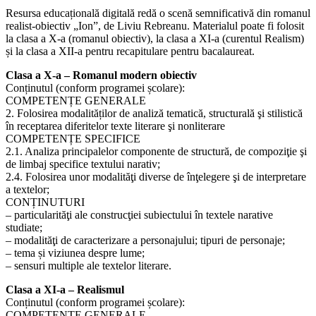
Resursa educațională digitală redă o scenă semnificativă din romanul
realist-obiectiv „Ion”, de Liviu Rebreanu. Materialul poate fi folosit
la clasa a X-a (romanul obiectiv), la clasa a XI-a (curentul Realism)
și la clasa a XII-a pentru recapitulare pentru bacalaureat.
Clasa a X-a – Romanul modern obiectiv
Conținutul (conform programei școlare):
COMPETENȚE GENERALE
2. Folosirea modalităților de analiză tematică, structurală şi stilistică
în receptarea diferitelor texte literare şi nonliterare
COMPETENȚE SPECIFICE
2.1. Analiza principalelor componente de structură, de compoziţie şi
de limbaj specifice textului narativ;
2.4. Folosirea unor modalităţi diverse de înţelegere şi de interpretare
a textelor;
CONȚINUTURI
– particularităţi ale construcţiei subiectului în textele narative
studiate;
– modalităţi de caracterizare a personajului; tipuri de personaje;
– tema și viziunea despre lume;
– sensuri multiple ale textelor literare.
Clasa a XI-a – Realismul
Conținutul (conform programei școlare):
COMPETENȚE GENERALE