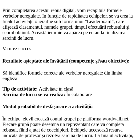
Prin completarea acestui rebus digital, vom recapitula formele
verbelor neregulate. In funcție de rapiditatea echipelor, se va crea la
finalul activității o ierarhie sub forma unui ”Leaderboard”, care
afișează clasamentul, numele grupei, timpul efectuării rebusului și
scorul obținut. Această ierarhie va apărea pe ecran la finalizarea
sarcinii de lucru.
Va urez succes!
Rezultate așteptate ale învățării (competențe și/sau obiective):
Să identifice formele corecte ale verbelor neregulate din limba
engleză
Tip de activitate:
Activitate în clasă
Sarcina de lucru se va realiza:
În colaborare
Modul probabil de desfășurare a activității:
În echipe, elevii creează contul grupei pe platforma wordwall.net.
Fiecare grupă poate desemna un reprezentant care va completa
rebusul, fiind ajutat de coechipieri. Echipele accesează resursa
indicata de profesor și rezolvă sarcina de lucru. La finalul activității,