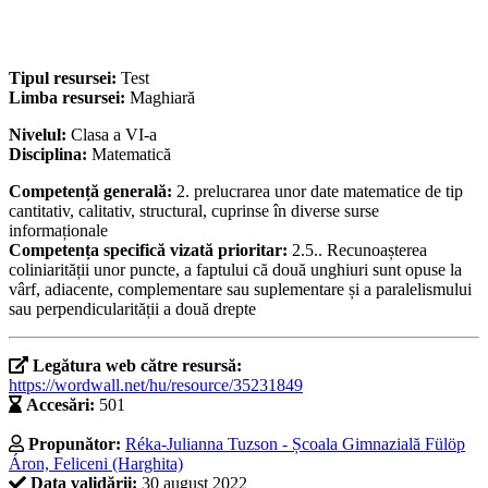
Tipul resursei:
Test
Limba resursei:
Maghiară
Nivelul:
Clasa a VI-a
Disciplina:
Matematică
Competență generală:
2. prelucrarea unor date matematice de tip
cantitativ, calitativ, structural, cuprinse în diverse surse
informaționale
Competența specifică vizată prioritar:
2.5.. Recunoașterea
coliniarității unor puncte, a faptului că două unghiuri sunt opuse la
vârf, adiacente, complementare sau suplementare și a paralelismului
sau perpendicularității a două drepte
Legătura web către resursă:
https://wordwall.net/hu/resource/35231849
Accesări:
501
Propunător:
Réka-Julianna Tuzson - Școala Gimnazială Fülöp
Áron, Feliceni (Harghita)
Data validării:
30 august 2022