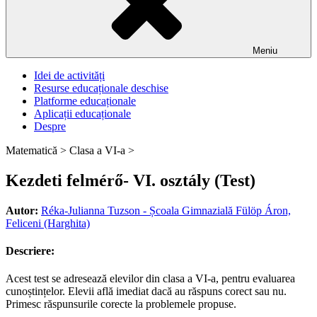
Meniu
Idei de activități
Resurse educaționale deschise
Platforme educaționale
Aplicații educaționale
Despre
Matematică >
Clasa a VI-a >
Kezdeti felmérő- VI. osztály (Test)
Autor:
Réka-Julianna Tuzson - Școala Gimnazială Fülöp Áron,
Feliceni (Harghita)
Descriere:
Acest test se adresează elevilor din clasa a VI-a, pentru evaluarea
cunoștințelor. Elevii află imediat dacă au răspuns corect sau nu.
Primesc răspunsurile corecte la problemele propuse.