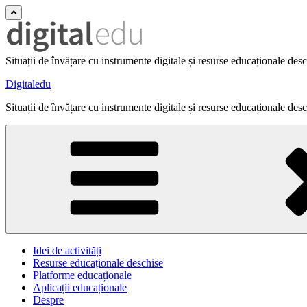
Situații de învățare cu instrumente digitale și resurse educaționale des
Digitaledu
Situații de învățare cu instrumente digitale și resurse educaționale des
Idei de activități
Resurse educaționale deschise
Platforme educaționale
Aplicații educaționale
Despre