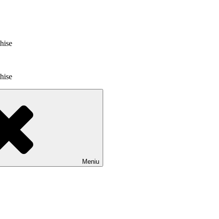
chise
chise
Meniu