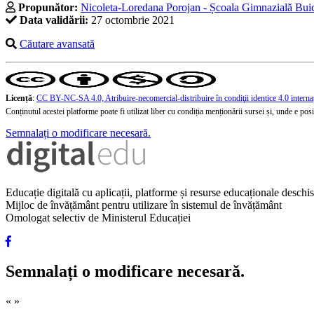
Propunător:
Nicoleta-Loredana Porojan - Școala Gimnazială Bui
Data validării:
27 octombrie 2021
Căutare avansată
Licență
:
CC BY-NC-SA 4.0, Atribuire-necomercial-distribuire în condiţii identice 4.0 interna
Conținutul acestei platforme poate fi utilizat liber cu condiția menționării sursei și, unde e posibi
Semnalați o modificare necesară.
Educație digitală cu aplicații, platforme și resurse educaționale desch
Mijloc de învățământ pentru utilizare în sistemul de învățământ
Omologat selectiv de Ministerul Educației
Semnalați o modificare necesară.
«
»