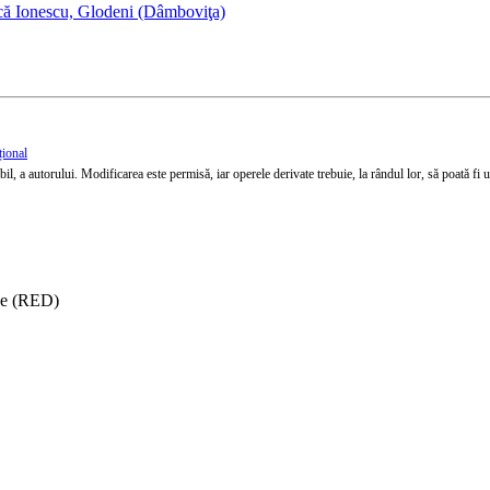
că Ionescu, Glodeni (Dâmboviţa)
țional
l, a autorului. Modificarea este permisă, iar operele derivate trebuie, la rândul lor, să poată fi util
ise (RED)