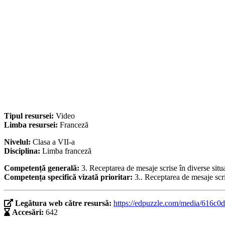
Tipul resursei:
Video
Limba resursei:
Franceză
Nivelul:
Clasa a VII-a
Disciplina:
Limba franceză
Competență generală:
3. Receptarea de mesaje scrise în diverse situ
Competența specifică vizată prioritar:
3.. Receptarea de mesaje scri
Legătura web către resursă:
https://edpuzzle.com/media/616c
Accesări:
642