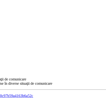
aţii de comunicare
se în diverse situaţii de comunicare
0d0c97b59a4163b6a52c