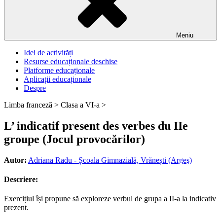
Meniu
Idei de activități
Resurse educaționale deschise
Platforme educaționale
Aplicații educaționale
Despre
Limba franceză >
Clasa a VI-a >
L’ indicatif present des verbes du IIe
groupe (Jocul provocărilor)
Autor:
Adriana Radu - Școala Gimnazială, Vrănești (Argeş)
Descriere:
Exercițiul își propune să exploreze verbul de grupa a II-a la indicativ
prezent.