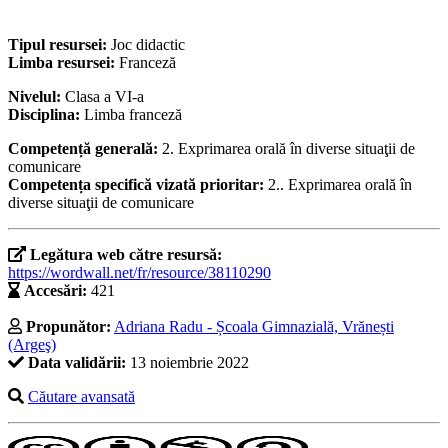
Tipul resursei:
Joc didactic
Limba resursei:
Franceză
Nivelul:
Clasa a VI-a
Disciplina:
Limba franceză
Competență generală:
2. Exprimarea orală în diverse situaţii de
comunicare
Competența specifică vizată prioritar:
2.. Exprimarea orală în
diverse situaţii de comunicare
Legătura web către resursă:
https://wordwall.net/fr/resource/38110290
Accesări:
421
Propunător:
Adriana Radu - Școala Gimnazială, Vrănești
(Argeş)
Data validării:
13 noiembrie 2022
Căutare avansată