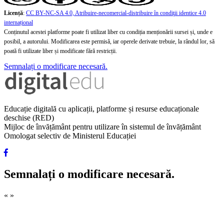
Licență
:
CC BY-NC-SA 4.0, Atribuire-necomercial-distribuire în condiţii identice 4.0
internațional
Conținutul acestei platforme poate fi utilizat liber cu condiția menționării sursei și, unde e
posibil, a autorului. Modificarea este permisă, iar operele derivate trebuie, la rândul lor, să
poată fi utilizate liber și modificate fără restricții.
Semnalați o modificare necesară.
Educație digitală cu aplicații, platforme și resurse educaționale
deschise (RED)
Mijloc de învățământ pentru utilizare în sistemul de învățământ
Omologat selectiv de Ministerul Educației
Semnalați o modificare necesară.
«
»