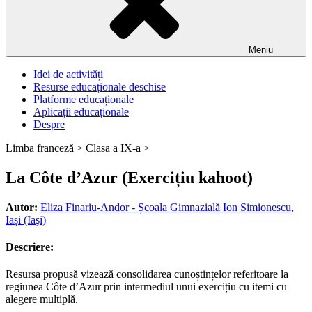
Meniu
Idei de activități
Resurse educaționale deschise
Platforme educaționale
Aplicații educaționale
Despre
Limba franceză >
Clasa a IX-a >
La Côte d’Azur (Exercițiu kahoot)
Autor:
Eliza Finariu-Andor - Școala Gimnazială Ion Simionescu,
Iași (Iaşi)
Descriere:
Resursa propusă vizează consolidarea cunoștințelor referitoare la
regiunea Côte d’Azur prin intermediul unui exercițiu cu itemi cu
alegere multiplă.