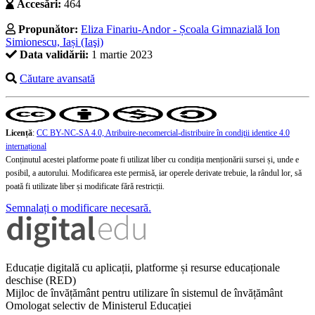
Accesări:
464
Propunător:
Eliza Finariu-Andor - Școala Gimnazială Ion
Simionescu, Iași (Iaşi)
Data validării:
1 martie 2023
Căutare avansată
Licență
:
CC BY-NC-SA 4.0, Atribuire-necomercial-distribuire în condiţii identice 4.0
internațional
Conținutul acestei platforme poate fi utilizat liber cu condiția menționării sursei și, unde e
posibil, a autorului. Modificarea este permisă, iar operele derivate trebuie, la rândul lor, să
poată fi utilizate liber și modificate fără restricții.
Semnalați o modificare necesară.
Educație digitală cu aplicații, platforme și resurse educaționale
deschise (RED)
Mijloc de învățământ pentru utilizare în sistemul de învățământ
Omologat selectiv de Ministerul Educației