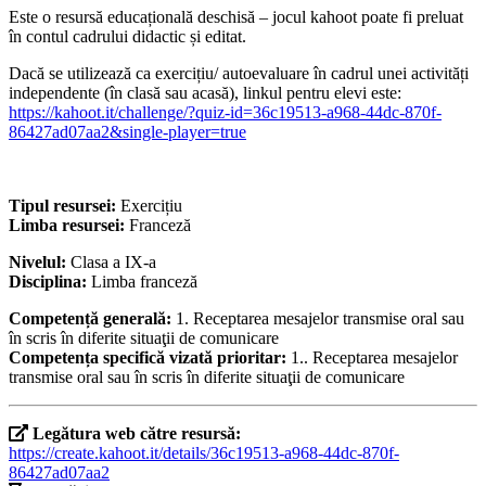
Este o resursă educațională deschisă – jocul kahoot poate fi preluat
în contul cadrului didactic și editat.
Dacă se utilizează ca exercițiu/ autoevaluare în cadrul unei activități
independente (în clasă sau acasă), linkul pentru elevi este:
https://kahoot.it/challenge/?quiz-id=36c19513-a968-44dc-870f-
86427ad07aa2&single-player=true
Tipul resursei:
Exercițiu
Limba resursei:
Franceză
Nivelul:
Clasa a IX-a
Disciplina:
Limba franceză
Competență generală:
1. Receptarea mesajelor transmise oral sau
în scris în diferite situaţii de comunicare
Competența specifică vizată prioritar:
1.. Receptarea mesajelor
transmise oral sau în scris în diferite situaţii de comunicare
Legătura web către resursă:
https://create.kahoot.it/details/36c19513-a968-44dc-870f-
86427ad07aa2