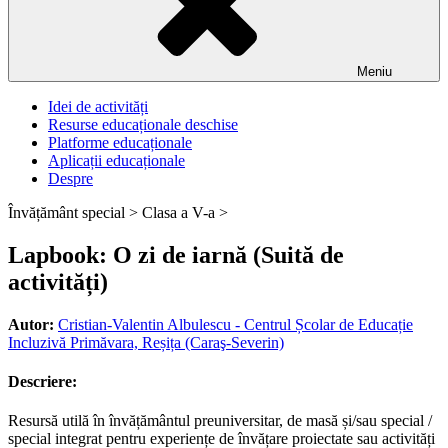
Meniu
Idei de activități
Resurse educaționale deschise
Platforme educaționale
Aplicații educaționale
Despre
Învățământ special >
Clasa a V-a >
Lapbook: O zi de iarnă (Suită de
activități)
Autor:
Cristian-Valentin Albulescu - Centrul Școlar de Educație
Incluzivă Primăvara, Reșița (Caraş-Severin)
Descriere:
Resursă utilă în învățământul preuniversitar, de masă și/sau special /
special integrat pentru experiențe de învățare proiectate sau activități