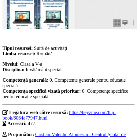
Tipul resursei:
Suită de activități
Limba resursei:
Română
Nivelul:
Clasa a V-a
Disciplina:
Învățământ special
Competență generală:
0. Competențe generale pentru educație
specială
Competența specifică vizată prioritar:
0. Competențe specifice
pentru educație specială
Legătura web către resursă:
https://heyzine.com/flip-
book/6064a77947.html
Accesări:
477
Propunător:
Cristian-Valentin Albulescu - Centrul Școlar de