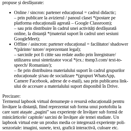
propuse și desfășurate:
Online / sincron: partener educațional = cadrul didactic;
– prin publicare la avizierul / panoul clasei *(postare pe
platforma educațională agreată – Google Classroom);
– sau prin distribuire în cadrul unei activități desfășurată
online, la distanță *(material suport în cadrul unei sesiuni
GoogleMeet);
Offline / asincron: partener educațional = facilitator/ shadower
*(părinte/ tutore/ reprezentant legal);
– sarcinile pot fi citite sau redate audio prin înregistrare/
utilizarea unui sintetizator vocal *(ex.: ttsmp3.com/ text-to-
speech/ Romanian/);
– fie prin distribuirea materialului suport în cadrul grupurilor
educaționale și/sau de socializare *(grupuri WhatsApp,
Camere Facebook, adrese de e-mail), sau prin publicarea link-
ului de accesare a materialului suport disponibil în Drive.
Precizare:
Termenul lapbook virtual denumeşte o resursă educațională pentru
învățare la distanță, fiind reprezentat sub forma unui portofoliu la
care sunt atașate „pagini” sau experiențe de învățare sub formă de
minicărticele/ capitole/ sarcini de învățare ale temei studiate. Un
lapbook virtual este un produs media ce integrează experiențe poli-
senzoriale: imagini, sunete, text, grafică interactivă, culoare etc.