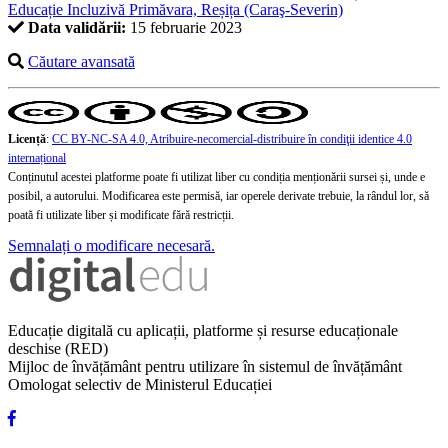
Educație Incluzivă Primăvara, Reșița (Caraş-Severin)
Data validării:
15 februarie 2023
Căutare avansată
Licență
:
CC BY-NC-SA 4.0, Atribuire-necomercial-distribuire în condiţii identice 4.0
internațional
Conținutul acestei platforme poate fi utilizat liber cu condiția menționării sursei și, unde e
posibil, a autorului. Modificarea este permisă, iar operele derivate trebuie, la rândul lor, să
poată fi utilizate liber și modificate fără restricții.
Semnalați o modificare necesară.
Educație digitală cu aplicații, platforme și resurse educaționale
deschise (RED)
Mijloc de învățământ pentru utilizare în sistemul de învățământ
Omologat selectiv de Ministerul Educației