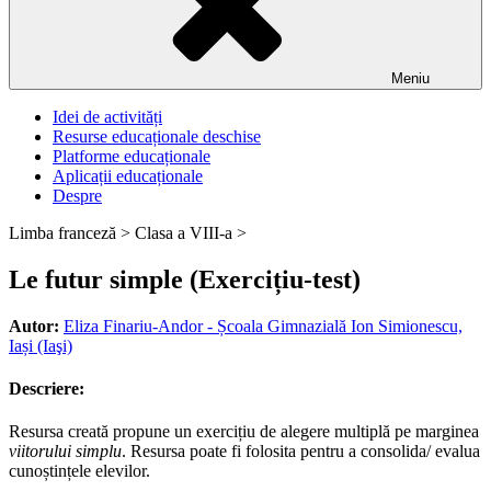
Meniu
Idei de activități
Resurse educaționale deschise
Platforme educaționale
Aplicații educaționale
Despre
Limba franceză >
Clasa a VIII-a >
Le futur simple (Exercițiu-test)
Autor:
Eliza Finariu-Andor - Școala Gimnazială Ion Simionescu,
Iași (Iaşi)
Descriere:
Resursa creată propune un exercițiu de alegere multiplă pe marginea
viitorului simplu
. Resursa poate fi folosita pentru a consolida/ evalua
cunoștințele elevilor.