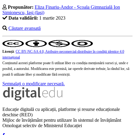
Propunător:
Eliza Finariu-Andor - Școala Gimnazială Ion
Simionescu, Iași (Iaşi)
Data validării:
1 martie 2023
Căutare avansată
Licență
:
CC BY-NC-SA 4.0, Atribuire-necomercial-distribuire în condiţii identice 4.0
internațional
Conținutul acestei platforme poate fi utilizat liber cu condiția menționării sursei și, unde e
posibil, a autorului. Modificarea este permisă, iar operele derivate trebuie, la rândul lor, să
poată fi utilizate liber și modificate fără restricții.
Semnalați o modificare necesară.
Educație digitală cu aplicații, platforme și resurse educaționale
deschise (RED)
Mijloc de învățământ pentru utilizare în sistemul de învățământ
Omologat selectiv de Ministerul Educației