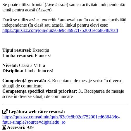
Se poate utiliza frontal (
Live lesson
) sau ca activitate independentă/
temă pentru acasă (
Assign
).
Dacă se utilizează ca exercițiu/ autoevaluare în cadrul unei activități
independente (în clasă sau acasă), linkul pentru elevi este:
https://quizizz.com/join/quiz/63e9c8b92cf752001ed68648/start
Tipul resursei:
Exercițiu
Limba resursei:
Franceză
Nivelul:
Clasa a VIII-a
Disciplina:
Limba franceză
Competență generală:
3. Receptarea de mesaje scrise în diverse
situaţii de comunicare
Competența specifică vizată prioritar:
3.. Receptarea de mesaje
scrise în diverse situaţii de comunicare
Legătura web către resursă:
https://quizizz.com/admin/quiz/63e9c8b92cf752001ed68648/le-
futur-simple?source=digitaledu_ro
Accesări:
939