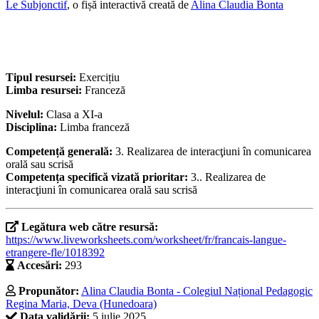
Le Subjonctif
, o fișă interactivă creată de
Alina Claudia Bonta
Tipul resursei:
Exercițiu
Limba resursei:
Franceză
Nivelul:
Clasa a XI-a
Disciplina:
Limba franceză
Competență generală:
3. Realizarea de interacţiuni în comunicarea
orală sau scrisă
Competența specifică vizată prioritar:
3.. Realizarea de
interacţiuni în comunicarea orală sau scrisă
Legătura web către resursă:
https://www.liveworksheets.com/worksheet/fr/francais-langue-
etrangere-fle/1018392
Accesări:
293
Propunător:
Alina Claudia Bonta - Colegiul Național Pedagogic
Regina Maria, Deva (Hunedoara)
Data validării:
5 iulie 2025