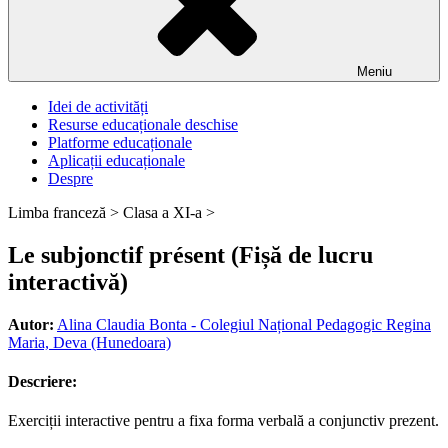
Meniu
Idei de activități
Resurse educaționale deschise
Platforme educaționale
Aplicații educaționale
Despre
Limba franceză >
Clasa a XI-a >
Le subjonctif présent (Fișă de lucru
interactivă)
Autor:
Alina Claudia Bonta - Colegiul Național Pedagogic Regina
Maria, Deva (Hunedoara)
Descriere:
Exerciții interactive pentru a fixa forma verbală a conjunctiv prezent.