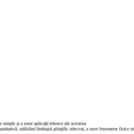
e simple şi a unor aplicaţii tehnice ale acestora
antitativă, utilizând limbajul ştiinţific adecvat, a unor fenomene fizice sim