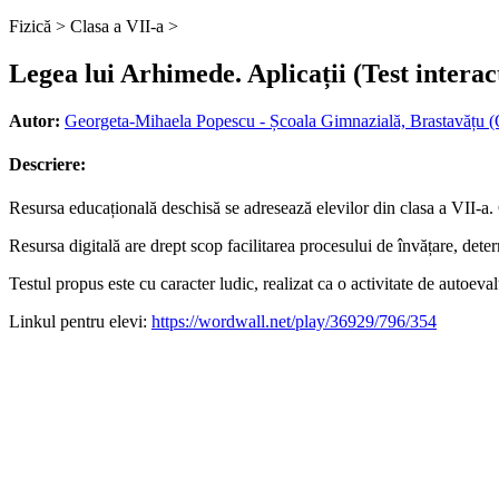
Fizică >
Clasa a VII-a >
Legea lui Arhimede. Aplicații (Test interac
Autor:
Georgeta-Mihaela Popescu - Școala Gimnazială, Brastavățu (
Descriere:
Resursa educațională deschisă se adresează elevilor din clasa a VII-a. C
Resursa digitală are drept scop facilitarea procesului de învățare, deter
Testul propus este cu caracter ludic, realizat ca o activitate de autoeva
Linkul pentru elevi:
https://wordwall.net/play/36929/796/354