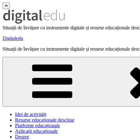
Situații de învățare cu instrumente digitale și resurse educaționale des
Digitaledu
Situații de învățare cu instrumente digitale și resurse educaționale des
Idei de activități
Resurse educaționale deschise
Platforme educaționale
Aplicații educaționale
Despre