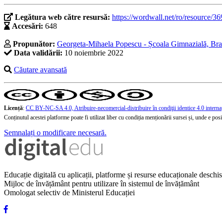
Legătura web către resursă:
https://wordwall.net/ro/resource/3
Accesări:
648
Propunător:
Georgeta-Mihaela Popescu - Școala Gimnazială, Bras
Data validării:
10 noiembrie 2022
Căutare avansată
Licență
:
CC BY-NC-SA 4.0, Atribuire-necomercial-distribuire în condiţii identice 4.0 interna
Conținutul acestei platforme poate fi utilizat liber cu condiția menționării sursei și, unde e posibi
Semnalați o modificare necesară.
Educație digitală cu aplicații, platforme și resurse educaționale desch
Mijloc de învățământ pentru utilizare în sistemul de învățământ
Omologat selectiv de Ministerul Educației