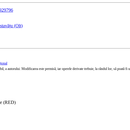
6929796
tavățu (Olt)
țional
l, a autorului. Modificarea este permisă, iar operele derivate trebuie, la rândul lor, să poată fi util
ise (RED)