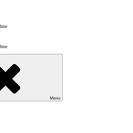
chise
chise
Meniu