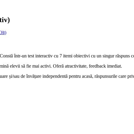
tiv)
Olt)
onstă într-un test interactiv cu 7 itemi obiectivi cu un singur răspuns c
mină elevii să fie mai activi. Oferă atractivitate, feedback imediat.
luare și/sau de învățare independentă pentru acasă, răspunsurile care priv