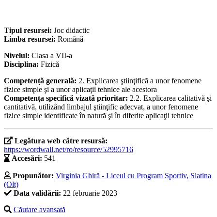
Tipul resursei:
Joc didactic
Limba resursei:
Română
Nivelul:
Clasa a VII-a
Disciplina:
Fizică
Competență generală:
2. Explicarea ştiinţifică a unor fenomene
fizice simple şi a unor aplicaţii tehnice ale acestora
Competența specifică vizată prioritar:
2.2. Explicarea calitativă şi
cantitativă, utilizând limbajul ştiinţific adecvat, a unor fenomene
fizice simple identificate în natură şi în diferite aplicaţii tehnice
Legătura web către resursă:
https://wordwall.net/ro/resource/52995716
Accesări:
541
Propunător:
Virginia Ghiră - Liceul cu Program Sportiv, Slatina
(Olt)
Data validării:
22 februarie 2023
Căutare avansată