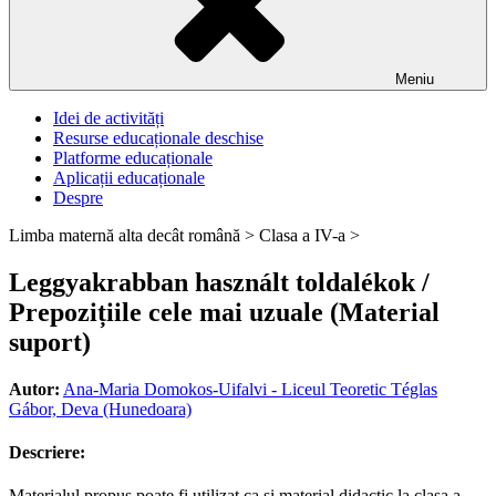
Meniu
Idei de activități
Resurse educaționale deschise
Platforme educaționale
Aplicații educaționale
Despre
Limba maternă alta decât română >
Clasa a IV-a >
Leggyakrabban használt toldalékok /
Prepozițiile cele mai uzuale (Material
suport)
Autor:
Ana-Maria Domokos-Uifalvi - Liceul Teoretic Téglas
Gábor, Deva (Hunedoara)
Descriere:
Materialul propus poate fi utilizat ca și material didactic la clasa a