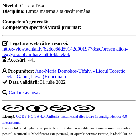
Nivelul:
Clasa a IV-a
Disciplina:
Limba maternă alta decât română
Competență generală:
.
Competența specifică vizată prioritar:
.
Legătura web către resursă:
https://view.genial.ly/62dea6dd59142d0019778cac/presentation-
leggyakrabban-hasznalt-toldalekok
Accesări:
441
Propunător:
Ana-Maria Domokos-Uifalvi - Liceul Teoretic
Téglas Gábor, Deva (Hunedoara)
Data validării:
31 iulie 2022
Căutare avansată
Licență
:
CC BY-NC-SA 4.0, Atribuire-necomercial-distribuire în condiţii identice 4.0
internațional
Conținutul acestei platforme poate fi utilizat liber cu condiția menționării sursei și, unde e
posibil, a autorului. Modificarea este permisă, iar operele derivate trebuie, la rândul lor, să