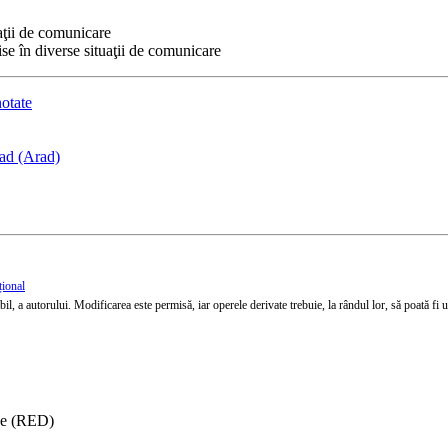
aţii de comunicare
se în diverse situaţii de comunicare
otate
rad (Arad)
țional
l, a autorului. Modificarea este permisă, iar operele derivate trebuie, la rândul lor, să poată fi util
ise (RED)