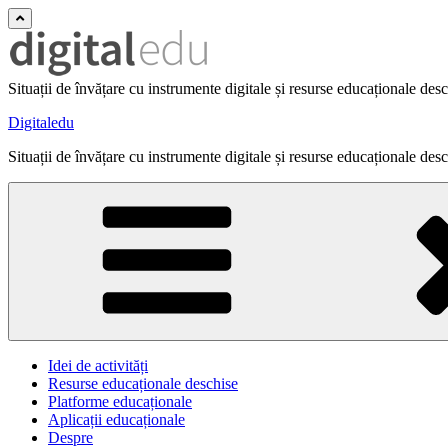
Situații de învățare cu instrumente digitale și resurse educaționale des
Digitaledu
Situații de învățare cu instrumente digitale și resurse educaționale des
Idei de activități
Resurse educaționale deschise
Platforme educaționale
Aplicații educaționale
Despre