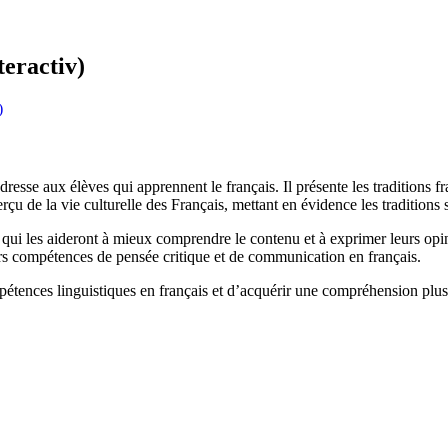
teractiv)
)
dresse aux élèves qui apprennent le français. Il présente les traditions f
 de la vie culturelle des Français, mettant en évidence les traditions s
 qui les aideront à mieux comprendre le contenu et à exprimer leurs opin
urs compétences de pensée critique et de communication en français.
pétences linguistiques en français et d’acquérir une compréhension plus 