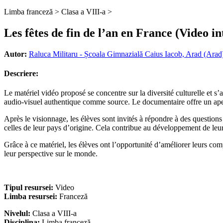
Limba franceză >
Clasa a VIII-a >
Les fêtes de fin de l’an en France (Video in
Autor:
Raluca Militaru - Școala Gimnazială Caius Iacob, Arad (Arad
Descriere:
Le matériel vidéo proposé se concentre sur la diversité culturelle et s’a
audio-visuel authentique comme source. Le documentaire offre un aperçu
Après le visionnage, les élèves sont invités à répondre à des questions
celles de leur pays d’origine. Cela contribue au développement de le
Grâce à ce matériel, les élèves ont l’opportunité d’améliorer leurs com
leur perspective sur le monde.
Tipul resursei:
Video
Limba resursei:
Franceză
Nivelul:
Clasa a VIII-a
Disciplina:
Limba franceză