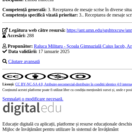
Competență generală:
3. Receptarea de mesaje scrise în diverse situ
Competența specifică vizată prioritar:
3.. Receptarea de mesaje scri
Legătura web către resursă:
https://ant.umn.edu/sgshtsxcuw/ann
Accesări:
288
Propunător:
Raluca Militaru - Școala Gimnazială Caius Iacob, A
Data validării:
17 ianuarie 2025
Căutare avansată
Licență
:
CC BY-NC-SA 4.0, Atribuire-necomercial-distribuire în condiţii identice 4.0 interna
Conținutul acestei platforme poate fi utilizat liber cu condiția menționării sursei și, unde e posibi
Semnalați o modificare necesară.
Educație digitală cu aplicații, platforme și resurse educaționale desch
Mijloc de învățământ pentru utilizare în sistemul de învățământ