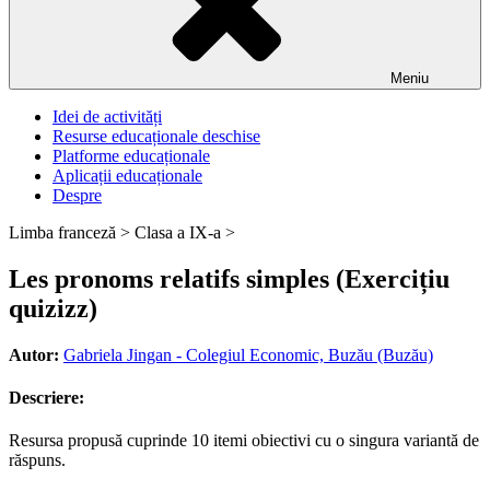
Meniu
Idei de activități
Resurse educaționale deschise
Platforme educaționale
Aplicații educaționale
Despre
Limba franceză >
Clasa a IX-a >
Les pronoms relatifs simples (Exercițiu
quizizz)
Autor:
Gabriela Jingan - Colegiul Economic, Buzău (Buzău)
Descriere:
Resursa propusă cuprinde 10 itemi obiectivi cu o singura variantă de
răspuns.