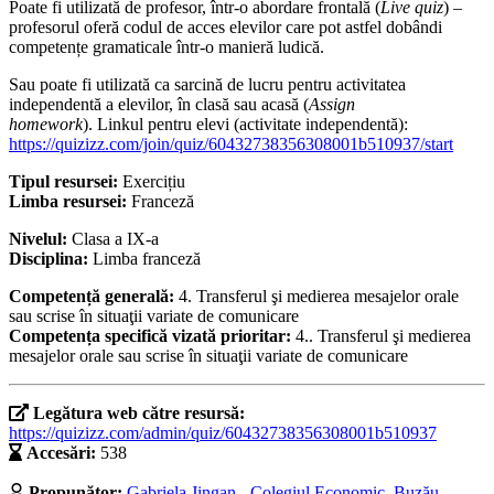
Poate fi utilizată de profesor, într-o abordare frontală (
Live quiz
) –
profesorul oferă codul de acces elevilor care pot astfel dobândi
competențe gramaticale într-o manieră ludică.
Sau poate fi utilizată ca sarcină de lucru pentru activitatea
independentă a elevilor, în clasă sau acasă (
Assign
homework
). Linkul pentru elevi (activitate independentă):
https://quizizz.com/join/quiz/60432738356308001b510937/start
Tipul resursei:
Exercițiu
Limba resursei:
Franceză
Nivelul:
Clasa a IX-a
Disciplina:
Limba franceză
Competență generală:
4. Transferul şi medierea mesajelor orale
sau scrise în situaţii variate de comunicare
Competența specifică vizată prioritar:
4.. Transferul şi medierea
mesajelor orale sau scrise în situaţii variate de comunicare
Legătura web către resursă:
https://quizizz.com/admin/quiz/60432738356308001b510937
Accesări:
538
Propunător:
Gabriela Jingan - Colegiul Economic, Buzău