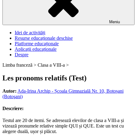
Meniu
Idei de activități
Resurse educaționale deschise
Platforme educaționale
Aplicații educaționale
Despre
Limba franceză >
Clasa a VIII-a >
Les pronoms relatifs (Test)
Autor:
Ada-Irina Archip - Școala Gimnazială Nr. 10, Botoșani
(Botoşani)
Descriere:
Testul are 20 de itemi. Se adresează elevilor de clasa a VIII-a și
vizează pronumele relative simple QUI și QUE. Este un test cu
alegere duală, ușor și plăcut.