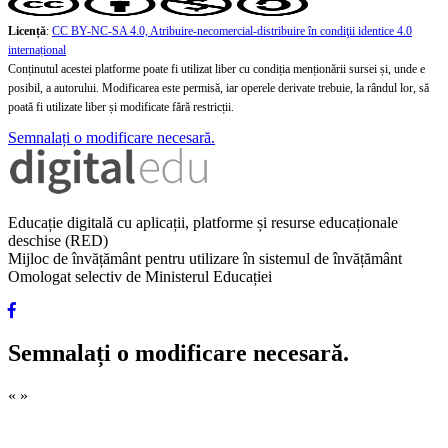
Licență
:
CC BY-NC-SA 4.0, Atribuire-necomercial-distribuire în condiţii identice 4.0
internațional
Conținutul acestei platforme poate fi utilizat liber cu condiția menționării sursei și, unde e
posibil, a autorului. Modificarea este permisă, iar operele derivate trebuie, la rândul lor, să
poată fi utilizate liber și modificate fără restricții.
Semnalați o modificare necesară.
Educație digitală cu aplicații, platforme și resurse educaționale
deschise (RED)
Mijloc de învățământ pentru utilizare în sistemul de învățământ
Omologat selectiv de Ministerul Educației
Semnalați o modificare necesară.
«
»