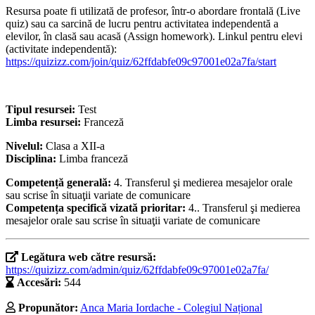
Resursa poate fi utilizată de profesor, într-o abordare frontală (Live
quiz) sau ca sarcină de lucru pentru activitatea independentă a
elevilor, în clasă sau acasă (Assign homework). Linkul pentru elevi
(activitate independentă):
https://quizizz.com/join/quiz/62ffdabfe09c97001e02a7fa/start
Tipul resursei:
Test
Limba resursei:
Franceză
Nivelul:
Clasa a XII-a
Disciplina:
Limba franceză
Competență generală:
4. Transferul şi medierea mesajelor orale
sau scrise în situaţii variate de comunicare
Competența specifică vizată prioritar:
4.. Transferul şi medierea
mesajelor orale sau scrise în situaţii variate de comunicare
Legătura web către resursă:
https://quizizz.com/admin/quiz/62ffdabfe09c97001e02a7fa/
Accesări:
544
Propunător:
Anca Maria Iordache - Colegiul Național