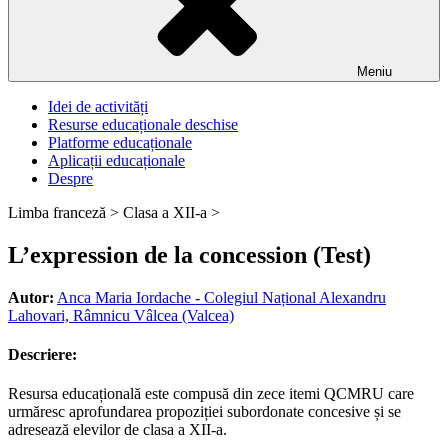
Meniu
Idei de activități
Resurse educaționale deschise
Platforme educaționale
Aplicații educaționale
Despre
Limba franceză >
Clasa a XII-a >
L’expression de la concession (Test)
Autor:
Anca Maria Iordache - Colegiul Național Alexandru
Lahovari, Râmnicu Vâlcea (Valcea)
Descriere:
Resursa educațională este compusă din zece itemi QCMRU care
urmăresc aprofundarea propoziției subordonate concesive și se
adresează elevilor de clasa a XII-a.