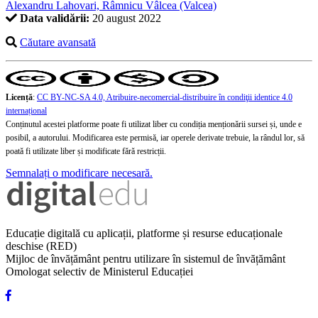
Alexandru Lahovari, Râmnicu Vâlcea (Valcea)
Data validării:
20 august 2022
Căutare avansată
Licență
:
CC BY-NC-SA 4.0, Atribuire-necomercial-distribuire în condiţii identice 4.0
internațional
Conținutul acestei platforme poate fi utilizat liber cu condiția menționării sursei și, unde e
posibil, a autorului. Modificarea este permisă, iar operele derivate trebuie, la rândul lor, să
poată fi utilizate liber și modificate fără restricții.
Semnalați o modificare necesară.
Educație digitală cu aplicații, platforme și resurse educaționale
deschise (RED)
Mijloc de învățământ pentru utilizare în sistemul de învățământ
Omologat selectiv de Ministerul Educației