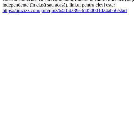
independente (în clasă sau acasă), linkul pentru elevi este:
https://quizizz.com/join/quiz/641b4339a3dd50001d24ab56/start