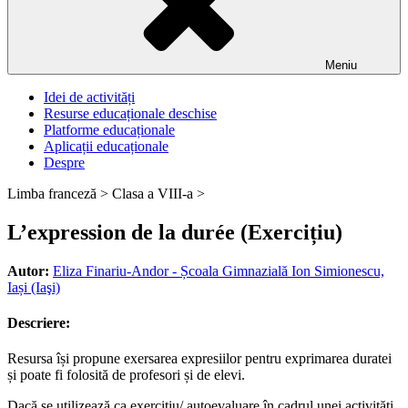
Meniu
Idei de activități
Resurse educaționale deschise
Platforme educaționale
Aplicații educaționale
Despre
Limba franceză >
Clasa a VIII-a >
L’expression de la durée (Exercițiu)
Autor:
Eliza Finariu-Andor - Școala Gimnazială Ion Simionescu,
Iași (Iaşi)
Descriere:
Resursa își propune exersarea expresiilor pentru exprimarea duratei
și poate fi folosită de profesori și de elevi.
Dacă se utilizează ca exercițiu/ autoevaluare în cadrul unei activități