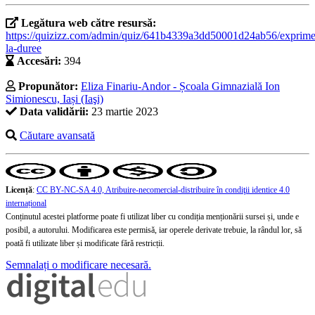
Legătura web către resursă:
https://quizizz.com/admin/quiz/641b4339a3dd50001d24ab56/exprime
la-duree
Accesări:
394
Propunător:
Eliza Finariu-Andor - Școala Gimnazială Ion
Simionescu, Iași (Iaşi)
Data validării:
23 martie 2023
Căutare avansată
Licență
:
CC BY-NC-SA 4.0, Atribuire-necomercial-distribuire în condiţii identice 4.0
internațional
Conținutul acestei platforme poate fi utilizat liber cu condiția menționării sursei și, unde e
posibil, a autorului. Modificarea este permisă, iar operele derivate trebuie, la rândul lor, să
poată fi utilizate liber și modificate fără restricții.
Semnalați o modificare necesară.