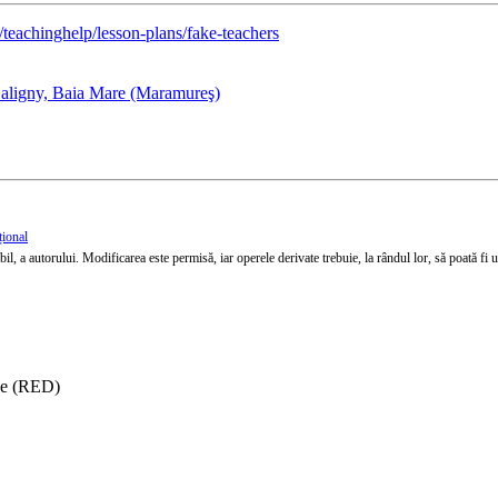
teachinghelp/lesson-plans/fake-teachers
Saligny, Baia Mare (Maramureş)
țional
l, a autorului. Modificarea este permisă, iar operele derivate trebuie, la rândul lor, să poată fi util
ise (RED)