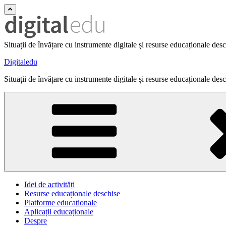
Situații de învățare cu instrumente digitale și resurse educaționale des
Digitaledu
Situații de învățare cu instrumente digitale și resurse educaționale des
Idei de activități
Resurse educaționale deschise
Platforme educaționale
Aplicații educaționale
Despre