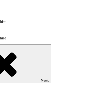
chise
chise
Meniu