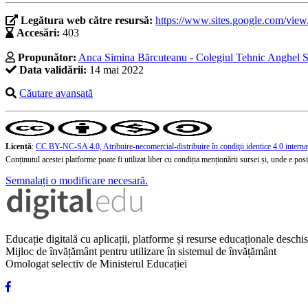
Legătura web către resursă:
https://www.sites.google.com/view/
Accesări:
403
Propunător:
Anca Simina Bărcuteanu - Colegiul Tehnic Anghel 
Data validării:
14 mai 2022
Căutare avansată
Licență
:
CC BY-NC-SA 4.0, Atribuire-necomercial-distribuire în condiţii identice 4.0 interna
Conținutul acestei platforme poate fi utilizat liber cu condiția menționării sursei și, unde e posibi
Semnalați o modificare necesară.
Educație digitală cu aplicații, platforme și resurse educaționale desch
Mijloc de învățământ pentru utilizare în sistemul de învățământ
Omologat selectiv de Ministerul Educației