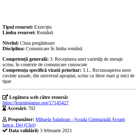
Tipul resursei:
Exercițiu
Limba resursei:
Română
Nivelul:
Clasa pregătitoare
Disciplina:
Comunicare în limba română
Competență generală:
3. Receptarea unei varietăţi de mesaje
scrise, în contexte de comunicare cunoscute
Competența specifică vizată prioritar:
3.1.. Recunoaşterea unor
cuvinte uzuale, din universul apropiat, scrise cu litere mari şi mici de
tipar
Legătura web către resursă:
https://learningapps.org/17145427
Accesări:
702
Propunător:
Mihaela Salatioan - Școala Gimnazială Avram
Iancu, Dej (Cluj)
Data validării:
3 februarie 2021