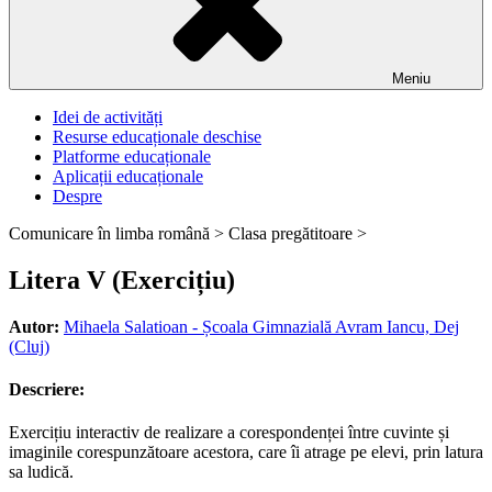
Meniu
Idei de activități
Resurse educaționale deschise
Platforme educaționale
Aplicații educaționale
Despre
Comunicare în limba română >
Clasa pregătitoare >
Litera V (Exercițiu)
Autor:
Mihaela Salatioan - Școala Gimnazială Avram Iancu, Dej
(Cluj)
Descriere:
Exercițiu interactiv de realizare a corespondenței între cuvinte și
imaginile corespunzătoare acestora, care îi atrage pe elevi, prin latura
sa ludică.