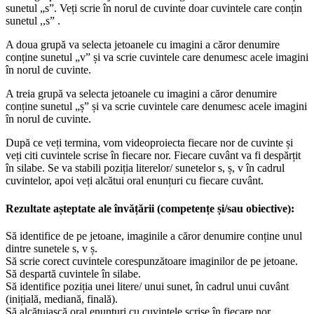
sunetul „s”. Veți scrie în norul de cuvinte doar cuvintele care conțin
sunetul ,,s” .
A doua grupă va selecta jetoanele cu imagini a căror denumire
conține sunetul „v” și va scrie cuvintele care denumesc acele imagini
în norul de cuvinte.
A treia grupă va selecta jetoanele cu imagini a căror denumire
conține sunetul „ș” și va scrie cuvintele care denumesc acele imagini
în norul de cuvinte.
După ce veți termina, vom videoproiecta fiecare nor de cuvinte și
veți citi cuvintele scrise în fiecare nor. Fiecare cuvânt va fi despărțit
în silabe. Se va stabili poziția literelor/ sunetelor s, ș, v în cadrul
cuvintelor, apoi veți alcătui oral enunțuri cu fiecare cuvânt.
Rezultate așteptate ale învățării (competențe și/sau obiective):
Să identifice de pe jetoane, imaginile a căror denumire conține unul
dintre sunetele s, v ș.
Să scrie corect cuvintele corespunzătoare imaginilor de pe jetoane.
Să despartă cuvintele în silabe.
Să identifice poziția unei litere/ unui sunet, în cadrul unui cuvânt
(inițială, mediană, finală).
Să alcătuiască oral enunțuri cu cuvintele scrise în fiecare nor.