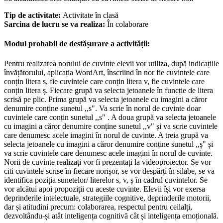
Tip de activitate:
Activitate în clasă
Sarcina de lucru se va realiza:
În colaborare
Modul probabil de desfășurare a activității:
Pentru realizarea norului de cuvinte elevii vor utiliza, după indicațiile
învățătorului, aplicația WordArt, înscriind în nor fie cuvintele care
conțin litera s, fie cuvintele care conțin litera v, fie cuvintele care
conțin litera ș. Fiecare grupă va selecta jetoanele în funcție de litera
scrisă pe plic. Prima grupă va selecta jetoanele cu imagini a căror
denumire conține sunetul ,,s". Va scrie în norul de cuvinte doar
cuvintele care conțin sunetul ,,s" . A doua grupă va selecta jetoanele
cu imagini a căror denumire conține sunetul ,,v" și va scrie cuvintele
care denumesc acele imagini în norul de cuvinte. A treia grupă va
selecta jetoanele cu imagini a căror denumire conține sunetul ,,ș" și
va scrie cuvintele care denumesc acele imagini în norul de cuvinte.
Norii de cuvinte realizați vor fi prezentați la videoproiector. Se vor
citi cuvintele scrise în fiecare norișor, se vor despărți în silabe, se va
identifica poziția sunetelor/ literelor s, v, ș în cadrul cuvintelor. Se
vor alcătui apoi propoziții cu aceste cuvinte. Elevii își vor exersa
deprinderile intelectuale, strategiile cognitive, deprinderile motorii,
dar și atitudini precum: colaborarea, respectul pentru ceilalți,
dezvoltându-și atât inteligența cognitivă cât și inteligența emoțională.