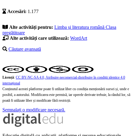
Accesări:
1.177
Alte activități pentru:
Limba şi literatura română
Clasa
pregătitoare
Alte activități care utilizează:
WordArt
Căutare avansată
Licență
:
CC BY-NC-SA 4.0, Atribuire-necomercial-distribuire în condiţii identice 4.0
internațional
Conținutul acestei platforme poate fi utilizat liber cu condiția menționării sursei și, unde e
posibil, a autorului. Modificarea este permisă, iar operele derivate trebuie, la rândul lor, să
poată fi utilizate liber și modificate fără restricții.
Semnalați o modificare necesară.
Educație digitală cu aplicații, platforme și resurse educaționale