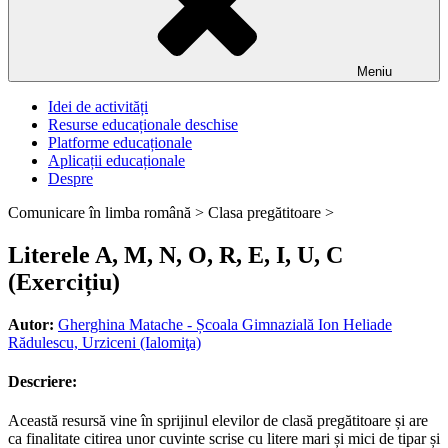
Meniu
Idei de activități
Resurse educaționale deschise
Platforme educaționale
Aplicații educaționale
Despre
Comunicare în limba română >
Clasa pregătitoare >
Literele A, M, N, O, R, E, I, U, C
(Exercițiu)
Autor:
Gherghina Matache - Școala Gimnazială Ion Heliade
Rădulescu, Urziceni (Ialomiţa)
Descriere:
Această resursă vine în sprijinul elevilor de clasă pregătitoare și are
ca finalitate citirea unor cuvinte scrise cu litere mari și mici de tipar și