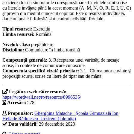
asocierea lor cu simbolurile corespunzătoare. Cuvintele sunt scrise
cu literele învățate până la acest moment (A, M, N, O, R, E, I, U, C)
și provin din mediul cunoscut copiilor. Este o resursă individuală,
dar care poate fi folosită și în cadrul activității frontale.
Tipul resursei:
Exercițiu
Limba resursei:
Română
Nivelul:
Clasa pregătitoare
Disciplina:
Comunicare în limba română
Competență generală:
3. Receptarea unei varietăţi de mesaje
scrise, în contexte de comunicare cunoscute
Competența specifică vizată prioritar:
3.1.. Citirea unor cuvinte şi
propoziţii scurte, scrise cu litere de tipar sau de mână
Legătura web către resursă:
https://wordwall.net/ro/resource/8996535/
Accesări:
578
Propunător:
Gherghina Matache - Școala Gimnazială Ion
Heliade Rădulescu, Urziceni (Ialomiţa)
Data validării:
29 decembrie 2020