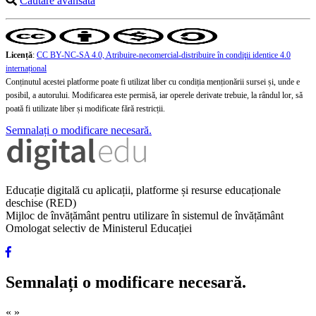
Căutare avansată
Licență
:
CC BY-NC-SA 4.0, Atribuire-necomercial-distribuire în condiţii identice 4.0
internațional
Conținutul acestei platforme poate fi utilizat liber cu condiția menționării sursei și, unde e
posibil, a autorului. Modificarea este permisă, iar operele derivate trebuie, la rândul lor, să
poată fi utilizate liber și modificate fără restricții.
Semnalați o modificare necesară.
Educație digitală cu aplicații, platforme și resurse educaționale
deschise (RED)
Mijloc de învățământ pentru utilizare în sistemul de învățământ
Omologat selectiv de Ministerul Educației
Semnalați o modificare necesară.
«
»