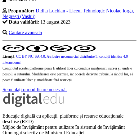
Propunător:
Didița Luchian - Liceul Tehnologic Nicolae Iorga,
Negrești (Vaslui)
Data validării:
13 august 2023
Căutare avansată
Licență
:
CC BY-NC-SA 4.0, Atribuire-necomercial-distribuire în condiţii identice 4.0
internațional
Conținutul acestei platforme poate fi utilizat liber cu condiția menționării sursei și, unde e
posibil, a autorului. Modificarea este permisă, iar operele derivate trebuie, la rândul lor, să
poată fi utilizate liber și modificate fără restricții.
Semnalați o modificare necesară.
Educație digitală cu aplicații, platforme și resurse educaționale
deschise (RED)
Mijloc de învățământ pentru utilizare în sistemul de învățământ
Omologat selectiv de Ministerul Educației