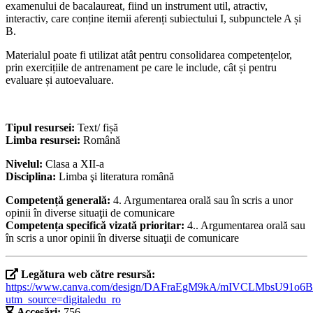
examenului de bacalaureat, fiind un instrument util, atractiv,
interactiv, care conține itemii aferenți subiectului I, subpunctele A și
B.
Materialul poate fi utilizat atât pentru consolidarea competențelor,
prin exercițiile de antrenament pe care le include, cât și pentru
evaluare și autoevaluare.
Tipul resursei:
Text/ fișă
Limba resursei:
Română
Nivelul:
Clasa a XII-a
Disciplina:
Limba şi literatura română
Competență generală:
4. Argumentarea orală sau în scris a unor
opinii în diverse situaţii de comunicare
Competența specifică vizată prioritar:
4.. Argumentarea orală sau
în scris a unor opinii în diverse situaţii de comunicare
Legătura web către resursă:
https://www.canva.com/design/DAFraEgM9kA/mIVCLMbsU91o6B
utm_source=digitaledu_ro
Accesări:
756