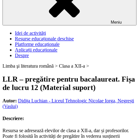
Meniu
Idei de activități
Resurse educaționale deschise
Platforme educaționale
Aplicații educaționale
Despre
Limba şi literatura română >
Clasa a XII-a >
LLR – pregătire pentru bacalaureat. Fișa
de lucru 12 (Material suport)
Autor:
Didița Luchian - Liceul Tehnologic Nicolae Iorga, Negrești
(Vaslui)
Descriere:
Resursa se adresează elevilor de clasa a XII-a, dar și profesorilor.
Poate fi folosită în activități de pregătire în vederea susținerii