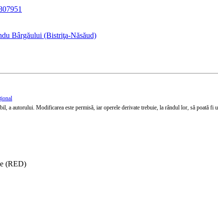
7807951
ndu Bârgăului (Bistriţa-Năsăud)
țional
l, a autorului. Modificarea este permisă, iar operele derivate trebuie, la rândul lor, să poată fi util
ise (RED)