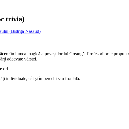
c trivia)
ului (Bistriţa-Năsăud)
plăcere în lumea magică a poveștilor lui Creangă. Profesorilor le propun 
cărți adecvate vârstei.
e ori.
ăți individuale, cât și în perechi sau frontală.