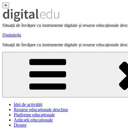
Situații de învățare cu instrumente digitale și resurse educaționale des
Digitaledu
Situații de învățare cu instrumente digitale și resurse educaționale des
Idei de activități
Resurse educaționale deschise
Platforme educaționale
Aplicații educaționale
Despre