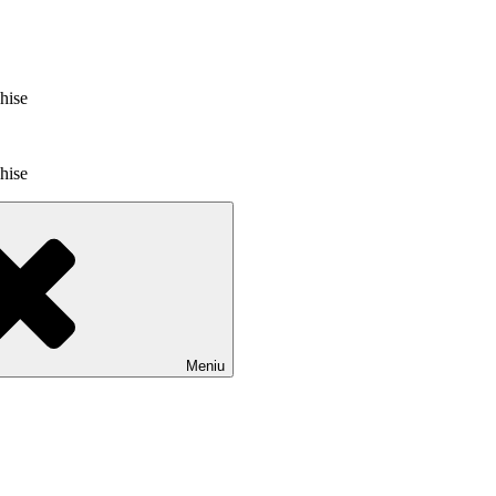
chise
chise
Meniu