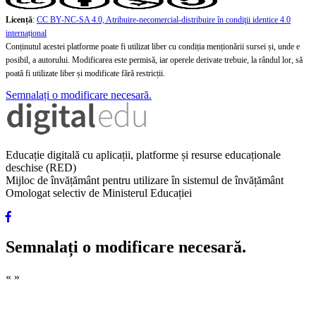
Licență
:
CC BY-NC-SA 4.0, Atribuire-necomercial-distribuire în condiţii identice 4.0
internațional
Conținutul acestei platforme poate fi utilizat liber cu condiția menționării sursei și, unde e
posibil, a autorului. Modificarea este permisă, iar operele derivate trebuie, la rândul lor, să
poată fi utilizate liber și modificate fără restricții.
Semnalați o modificare necesară.
Educație digitală cu aplicații, platforme și resurse educaționale
deschise (RED)
Mijloc de învățământ pentru utilizare în sistemul de învățământ
Omologat selectiv de Ministerul Educației
Semnalați o modificare necesară.
«
»