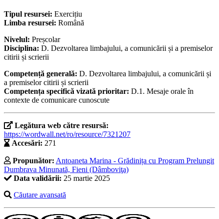
Tipul resursei:
Exercițiu
Limba resursei:
Română
Nivelul:
Preșcolar
Disciplina:
D. Dezvoltarea limbajului, a comunicării și a premiselor
citirii și scrierii
Competență generală:
D. Dezvoltarea limbajului, a comunicării și
a premiselor citirii și scrierii
Competența specifică vizată prioritar:
D.1. Mesaje orale în
contexte de comunicare cunoscute
Legătura web către resursă:
https://wordwall.net/ro/resource/7321207
Accesări:
271
Propunător:
Antoaneta Marina - Grădinița cu Program Prelungit
Dumbrava Minunată, Fieni (Dâmboviţa)
Data validării:
25 martie 2025
Căutare avansată