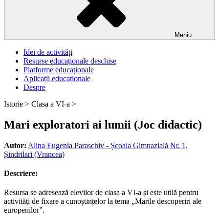
Meniu
Idei de activități
Resurse educaționale deschise
Platforme educaționale
Aplicații educaționale
Despre
Istorie >
Clasa a VI-a >
Mari exploratori ai lumii (Joc didactic)
Autor:
Alina Eugenia Paraschiv - Școala Gimnazială Nr. 1,
Șindrilari (Vrancea)
Descriere:
Resursa se adresează elevilor de clasa a VI-a și este utilă pentru
activități de fixare a cunoștințelor la tema „Marile descoperiri ale
europenilor”.