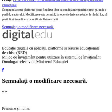
Licență
:
CC BY-NC-SA 4.0, Atribuire-necomercial-distribuire în condiţii identice 4.0
internațional
Conținutul acestei platforme poate fi utilizat liber cu condiția menționării sursei și, unde e
posibil, a autorului. Modificarea este permisă, iar operele derivate trebuie, la rândul lor, să
poată fi utilizate liber și modificate fără restricții.
Semnalați o modificare necesară.
Educație digitală cu aplicații, platforme și resurse educaționale
deschise (RED)
Mijloc de învățământ pentru utilizare în sistemul de învățământ
Omologat selectiv de Ministerul Educației
Semnalați o modificare necesară.
«
»
Prenume și nume: