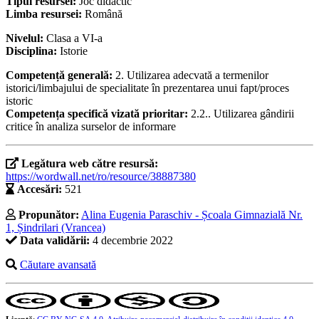
Tipul resursei:
Joc didactic
Limba resursei:
Română
Nivelul:
Clasa a VI-a
Disciplina:
Istorie
Competență generală:
2. Utilizarea adecvată a termenilor
istorici/limbajului de specialitate în prezentarea unui fapt/proces
istoric
Competența specifică vizată prioritar:
2.2.. Utilizarea gândirii
critice în analiza surselor de informare
Legătura web către resursă:
https://wordwall.net/ro/resource/38887380
Accesări:
521
Propunător:
Alina Eugenia Paraschiv - Școala Gimnazială Nr.
1, Șindrilari (Vrancea)
Data validării:
4 decembrie 2022
Căutare avansată