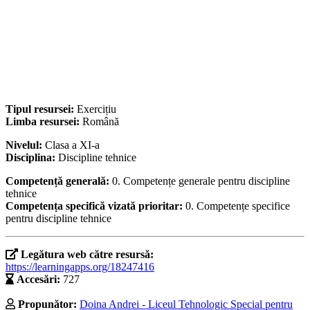
Tipul resursei:
Exercițiu
Limba resursei:
Română
Nivelul:
Clasa a XI-a
Disciplina:
Discipline tehnice
Competență generală:
0. Competențe generale pentru discipline
tehnice
Competența specifică vizată prioritar:
0. Competențe specifice
pentru discipline tehnice
Legătura web către resursă:
https://learningapps.org/18247416
Accesări:
727
Propunător:
Doina Andrei - Liceul Tehnologic Special pentru