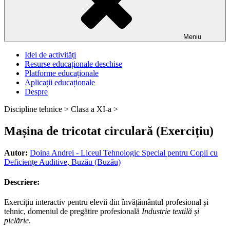
Meniu
Idei de activități
Resurse educaționale deschise
Platforme educaționale
Aplicații educaționale
Despre
Discipline tehnice >
Clasa a XI-a >
Mașina de tricotat circulară (Exercițiu)
Autor:
Doina Andrei - Liceul Tehnologic Special pentru Copii cu
Deficiențe Auditive, Buzău (Buzău)
Descriere:
Exercițiu interactiv pentru elevii din învățământul profesional și
tehnic, domeniul de pregătire profesională
Industrie textilă și
pielărie
.